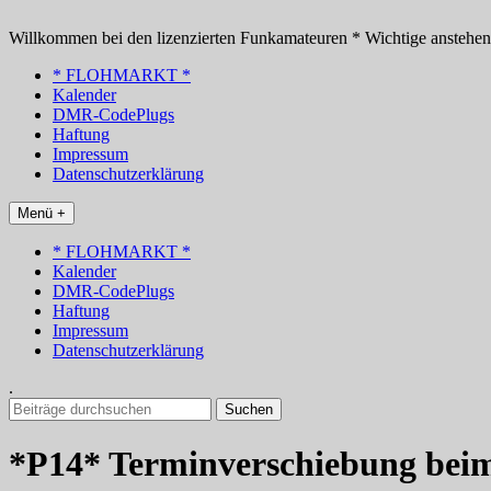
Zum
Inhalt
Willkommen bei den lizenzierten Funkamateuren * Wichtige anstehe
springen
* FLOHMARKT *
Kalender
DMR-CodePlugs
Haftung
Impressum
Datenschutzerklärung
Menü +
* FLOHMARKT *
Kalender
DMR-CodePlugs
Haftung
Impressum
Datenschutzerklärung
.
Suchen
nach:
*P14* Terminverschiebung beim