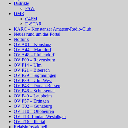
Distrikte
FSW
DMR
C4FM
D-STAR
KARC – Konstanzer Amateur-Radio-Club
Neues rund um das Portal
Notfunk
OV A01 – Konstanz
OV A44 – Markdorf
OV A48 – Pfullendorf
OV P09 – Ravensburg
OV P14 – Ulm
OV P21 – Biberach
OV P29 – Sigmaringen
OV P39 – Ulm-West
OV P43 – Donau-Bussen
OV P46 – Schussental
OV P49 – Laupheim
OV P57 – Ertingen
OV T02 – Günzburg
OV T10 – Ottobeuren
OV T13- Lindau-Westallgäu
OV T16 – Illertal
Relaisinfos-aktuell