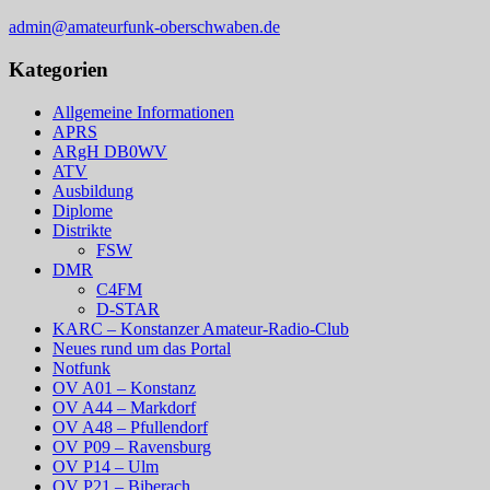
admin@amateurfunk-oberschwaben.de
Kategorien
Allgemeine Informationen
APRS
ARgH DB0WV
ATV
Ausbildung
Diplome
Distrikte
FSW
DMR
C4FM
D-STAR
KARC – Konstanzer Amateur-Radio-Club
Neues rund um das Portal
Notfunk
OV A01 – Konstanz
OV A44 – Markdorf
OV A48 – Pfullendorf
OV P09 – Ravensburg
OV P14 – Ulm
OV P21 – Biberach