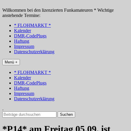
Zum
Inhalt
Willkommen bei den lizenzierten Funkamateuren * Wichtige
springen
anstehende Termine:
* FLOHMARKT *
Kalender
DMR-CodePlugs
Haftung
Impressum
Datenschutzerklärung
Menü +
* FLOHMARKT *
Kalender
DMR-CodePlugs
Haftung
Impressum
Datenschutzerklärung
.
Suchen
nach:
*P14* am Freitag 05.09. ist