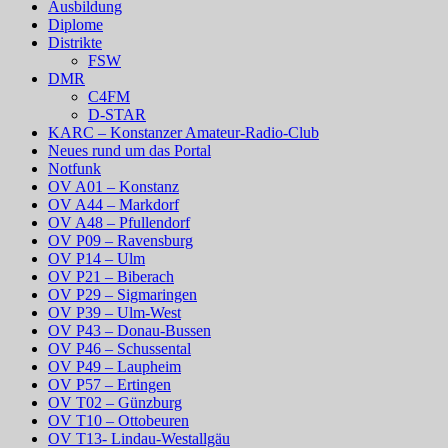
Ausbildung
Diplome
Distrikte
FSW
DMR
C4FM
D-STAR
KARC – Konstanzer Amateur-Radio-Club
Neues rund um das Portal
Notfunk
OV A01 – Konstanz
OV A44 – Markdorf
OV A48 – Pfullendorf
OV P09 – Ravensburg
OV P14 – Ulm
OV P21 – Biberach
OV P29 – Sigmaringen
OV P39 – Ulm-West
OV P43 – Donau-Bussen
OV P46 – Schussental
OV P49 – Laupheim
OV P57 – Ertingen
OV T02 – Günzburg
OV T10 – Ottobeuren
OV T13- Lindau-Westallgäu