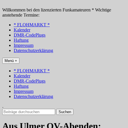
Zum
Inhalt
Willkommen bei den lizenzierten Funkamateuren * Wichtige
springen
anstehende Termine:
* FLOHMARKT *
Kalender
DMR-CodePlugs
Haftung
Impressum
Datenschutzerklärung
Menü +
* FLOHMARKT *
Kalender
DMR-CodePlugs
Haftung
Impressum
Datenschutzerklärung
.
Suchen
nach:
Aus Ulmer OV-Abenden: