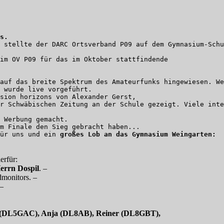
 stellte der DARC Ortsverband P09 auf dem Gymnasium-Schu
auf das breite Spektrum des Amateurfunks hingewiesen. We
 wurde live vorgeführt.

sion horizons von Alexander Gerst,

r Schwäbischen Zeitung an der Schule gezeigt. Viele inte
 Werbung gemacht.

m Finale den Sieg gebracht haben...

ür uns und ein 
großes Lob an das Gymnasium Weingarten:  
ierfür:
errn
Dospil
. –
dmonitors. –
 –
 (DL5GAC), Anja (DL8AB), Reiner (DL8GBT),