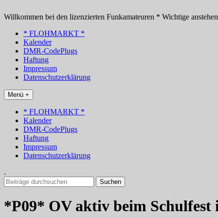
Zum
Inhalt
Willkommen bei den lizenzierten Funkamateuren * Wichtige anstehe
springen
* FLOHMARKT *
Kalender
DMR-CodePlugs
Haftung
Impressum
Datenschutzerklärung
Menü +
* FLOHMARKT *
Kalender
DMR-CodePlugs
Haftung
Impressum
Datenschutzerklärung
.
Suchen
nach:
*P09* OV aktiv beim Schulfest 