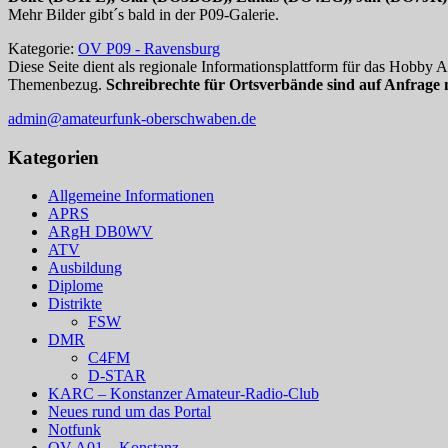
Mehr Bilder gibt´s bald in der P09-Galerie.
Kategorie:
OV P09 - Ravensburg
Diese Seite dient als regionale Informationsplattform für das Hobby
Themenbezug.
Schreibrechte für Ortsverbände sind auf Anfrage 
admin@amateurfunk-oberschwaben.de
Kategorien
Allgemeine Informationen
APRS
ARgH DB0WV
ATV
Ausbildung
Diplome
Distrikte
FSW
DMR
C4FM
D-STAR
KARC – Konstanzer Amateur-Radio-Club
Neues rund um das Portal
Notfunk
OV A01 – Konstanz