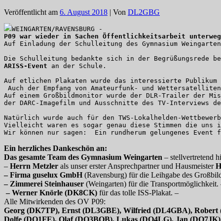
Veröffentlicht am
6. August 2018
| Von
DL2GBG
Auf Einladung der Schulleitung des Gymnasium Weingarten
ARISS-Event 
an der Schule.

Auf etlichen Plakaten wurde das interessierte Publikum 
 Auch der Empfang von Amateurfunk- und Wettersatelliten
Auf einem Großbildmonitor wurde der DLR-Trailer der Mis
der DARC-Imagefilm und Ausschnitte des TV-Interviews de
Natürlich wurde auch für den TWS-Lokalhelden-Wettbewerb
Vielleicht waren es sogar genau diese Stimmen die uns i
Wir können nur sagen:  Ein rundherum gelungenes Event f
Ein herzliches Dankeschön an:
Das gesamte Team des Gymnasium Weingarten
– stellvertretend h
–
Herrn Metzler
als unser erster Ansprechpartner und Hausmeister
H
– Firma guselux GmbH
(Ravensburg) für die Leihgabe des Großbil
– Zimmerei Steinhauser
(Weingarten) für die Transportmöglichkeit.
– Werner Knörle (DK8CK)
für das tolle ISS-Plakat. –
Alle Mitwirkenden des OV P09:
Georg (DK7TP), Ernst (DL3GBE), Wilfried (DL4GBA), Robert
Dolfe (DO1FE), Olaf (DO3BOB), Lukas (DO4LG), Jan (DO7JK)