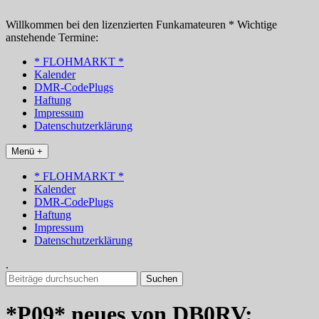
Zum
Inhalt
Willkommen bei den lizenzierten Funkamateuren * Wichtige
springen
anstehende Termine:
* FLOHMARKT *
Kalender
DMR-CodePlugs
Haftung
Impressum
Datenschutzerklärung
Menü +
* FLOHMARKT *
Kalender
DMR-CodePlugs
Haftung
Impressum
Datenschutzerklärung
.
Suchen
nach:
*P09* neues von DB0RV: