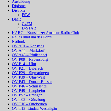
Ausbildung
Diplome
Distrikte
FSW
DMR
C4FM
D-STAR
KARC – Konstanzer Amateur-Radio-Club
Neues rund um das Portal
Notfunk
OV A01 – Konstanz
OV A44 – Markdorf
OV A48 – Pfullendorf
OV P09 – Ravensburg
OV P14 – Ulm
OV P21 – Biberach
OV P29 – Sigmaringen
OV P39 – Ulm-West
OV P43 – Donau-Bussen
OV P46 – Schussental
OV P49 – Laupheim
OV P57 – Ertingen
OV T02 – Günzburg
OV T10 – Ottobeuren
OV T13- Lindau-Westallgäu