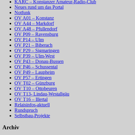
KARC – Konstanzer Amateur-Radio-Club
Neues rund um das Portal
Notfunk
OV A01 – Konstanz
OV A44 – Markdorf
OV A48 – Pfullendorf
OV P09 – Ravensburg
OV P14 – Ulm
OV P21 – Biberach
OV P29 – Sigmaringen
OV P39 – Ulm-West
OV P43 – Donau-Bussen
OV P46 – Schussental
OV P49 – Laupheim
OV P57 – Ertingen
OV T02 – Günzburg
OV T10 – Ottobeuren
OV T13- Lindau-Westallgäu
OV T16 – Illertal
Relaisinfos-aktuell
Rundspruch
Selbstbau-Projekte
Archiv