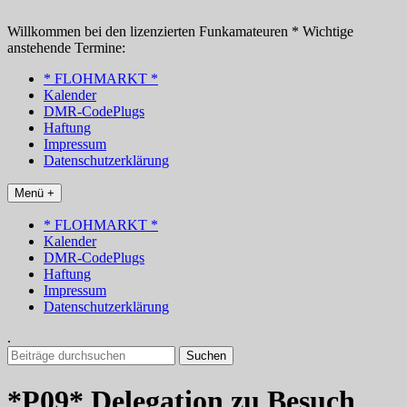
Zum
Inhalt
Willkommen bei den lizenzierten Funkamateuren * Wichtige
springen
anstehende Termine:
* FLOHMARKT *
Kalender
DMR-CodePlugs
Haftung
Impressum
Datenschutzerklärung
Menü +
* FLOHMARKT *
Kalender
DMR-CodePlugs
Haftung
Impressum
Datenschutzerklärung
.
Suchen
nach:
*P09* Delegation zu Besuch