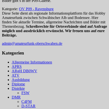
Bilder gibt´s in der P09-Galerie.
Kategorie:
OV P09 - Ravensburg
Diese Seite dient als regionale Informationsplattform für das Hobby
Amateurfunk zwischen Schwäbischer Alb und Bodensee. Hier
finden Sie aktuelle Termine, allgemeine Nachrichten und Bilder mit
Themenbezug.
Schreibrechte für Ortsverbände sind auf Anfrage
möglich und ausdrücklich erwünscht. Wir freuen uns auf eure
Beiträge.
admin@amateurfunk-oberschwaben.de
Kategorien
Allgemeine Informationen
APRS
ARgH DB0WV
ATV
Ausbildung
Diplome
Distrikte
FSW
DMR
C4FM
D-STAR