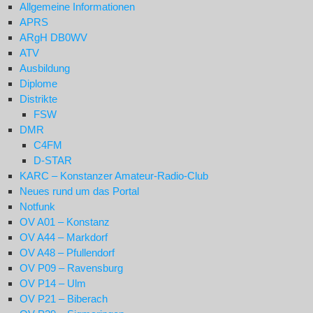
Allgemeine Informationen
APRS
ARgH DB0WV
ATV
Ausbildung
Diplome
Distrikte
FSW
DMR
C4FM
D-STAR
KARC – Konstanzer Amateur-Radio-Club
Neues rund um das Portal
Notfunk
OV A01 – Konstanz
OV A44 – Markdorf
OV A48 – Pfullendorf
OV P09 – Ravensburg
OV P14 – Ulm
OV P21 – Biberach