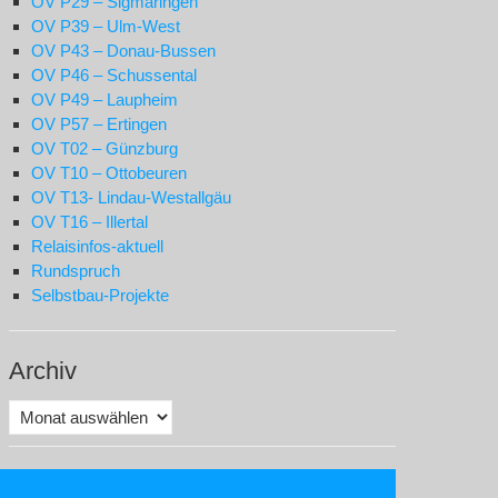
OV P29 – Sigmaringen
OV P39 – Ulm-West
OV P43 – Donau-Bussen
OV P46 – Schussental
OV P49 – Laupheim
OV P57 – Ertingen
OV T02 – Günzburg
OV T10 – Ottobeuren
OV T13- Lindau-Westallgäu
OV T16 – Illertal
Relaisinfos-aktuell
Rundspruch
Selbstbau-Projekte
Archiv
Archiv