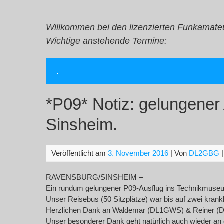
Zum
Inhalt
springen
Willkommen bei den lizenzierten Funkamate
Wichtige anstehende Termine:
.
*P09* Notiz: gelungene
Sinsheim.
Veröffentlicht am
3. November 2016
| Von
DL2GBG
RAVENSBURG/SINSHEIM –
Ein rundum gelungener P09-Ausflug ins Technikmuseum
Unser Reisebus (50 Sitzplätze) war bis auf zwei krank
Herzlichen Dank an Waldemar (DL1GWS) & Reiner (DL8
Unser besonderer Dank geht natürlich auch wieder an 