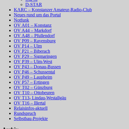
D-STAR
KARC – Konstanzer Amateur-Radio-Club
Neues rund um das Portal
Notfunk
OV A01 – Konstanz
OV A44 – Markdorf
OV A48 – Pfullendorf
OV P09 – Ravensburg
OV P14 – Ulm
OV P21 – Biberach
OV P29 – Sigmaringen
OV P39 – Ulm-West
OV P43 – Donau-Bussen
OV P46 – Schussental
OV P49 – Laupheim
OV P57 – Ertingen
OV T02 – Günzburg
OV T10 – Ottobeuren
OV T13- Lindau-Westallgäu
OV T16 – Illertal
Relaisinfos-aktuell
Rundspruch
Selbstbau-Projekte