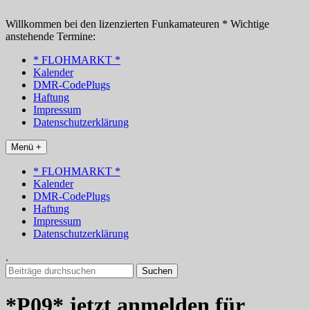
Zum
Inhalt
Willkommen bei den lizenzierten Funkamateuren * Wichtige
springen
anstehende Termine:
* FLOHMARKT *
Kalender
DMR-CodePlugs
Haftung
Impressum
Datenschutzerklärung
Menü +
* FLOHMARKT *
Kalender
DMR-CodePlugs
Haftung
Impressum
Datenschutzerklärung
.
Suchen
nach:
*P09* jetzt anmelden für