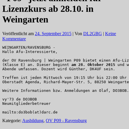
Lizenzkurs ab 28.10. in
Weingarten
Veröffentlicht am
24. September 2015
| Von
DL2GBG
|
Keine
Kommentare
WEINGARTEN/RAVENSBURG -

Hallo Afu-Interessierte,

der OV Ravensburg | Weingarten P09 bietet einen Afu-Liz
(Klasse E) an. Dieser beginnt 
am 28. Oktober 2015
 und w
Abende umfassen. Dozent wird Günther, DK4UF sein.

Treffen ist jeden Mittwoch von 19:15 Uhr bis 22:00 Uhr 
Oberstadt Agenda, Richard-Mayer-Str. 5, 88250 Weingarte
Weitere Informationen bzw. Anmeldungen an Olaf, DO3BOB.

vy'73 de DO3BOB

Neumitgliederbetreuer

mailto:do3bob(at)darc.de
Kategorie:
Ausbildung
,
OV P09 - Ravensburg