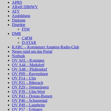
APRS
ARgH DB0WV
ATV
Ausbildung
Diplome
Distrikte
FSW
DMR
C4FM
D-STAR
KARC – Konstanzer Amateur-Radio-Club
Neues rund um das Portal
Notfunk
OV A01 – Konstanz
OV A44 – Markdorf
OV A48 – Pfullendorf
OV P09 – Ravensburg
OV P14 – Ulm
OV P21 – Biberach
OV P29 – Sigmaringen
OV P39 – Ulm-West
OV P43 – Donau-Bussen
OV P46 – Schussental
OV P49 – Laupheim
OV P57 – Ertingen