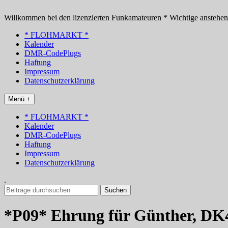
Zum
Inhalt
Willkommen bei den lizenzierten Funkamateuren * Wichtige anstehe
springen
* FLOHMARKT *
Kalender
DMR-CodePlugs
Haftung
Impressum
Datenschutzerklärung
Menü +
* FLOHMARKT *
Kalender
DMR-CodePlugs
Haftung
Impressum
Datenschutzerklärung
.
Suchen
nach:
*P09* Ehrung für Günther, D