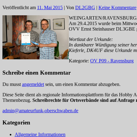
Veröffentlicht am
11. Mai 2015
| Von
DL2GBG
|
Keine Kommentare
WEINGARTEN/RAVENSBURG
Am 29.4.2015 wurde beim Mittwoch
OVV Ernst Steinhauser DL3GBE g
Wortlaut der Urkunde:
In dankbarer Würdigung seiner he
Kieferle, DK4UF diese Urkunde m
Kategorie:
OV P09 - Ravensburg
Schreibe einen Kommentar
Du musst
angemeldet
sein, um einen Kommentar abzugeben.
Diese Seite dient als regionale Informationsplattform für das Hobby
Themenbezug.
Schreibrechte für Ortsverbände sind auf Anfrage 
admin@amateurfunk-oberschwaben.de
Kategorien
Allgemeine Informationen