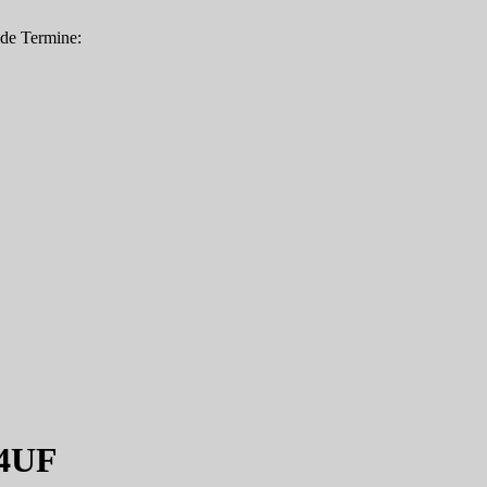
nde Termine:
K4UF