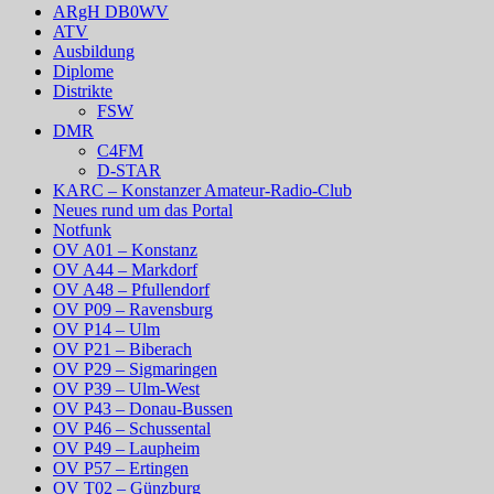
ARgH DB0WV
ATV
Ausbildung
Diplome
Distrikte
FSW
DMR
C4FM
D-STAR
KARC – Konstanzer Amateur-Radio-Club
Neues rund um das Portal
Notfunk
OV A01 – Konstanz
OV A44 – Markdorf
OV A48 – Pfullendorf
OV P09 – Ravensburg
OV P14 – Ulm
OV P21 – Biberach
OV P29 – Sigmaringen
OV P39 – Ulm-West
OV P43 – Donau-Bussen
OV P46 – Schussental
OV P49 – Laupheim
OV P57 – Ertingen
OV T02 – Günzburg