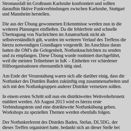
Stromausfall im Großraum Karlsruhe konfrontiert und sollten
daraufhin fiktive Funkverbindungen zwischen Karlsruhe, Stuttgart
und Mannheim herstellen.
Die aus der Übung gewonnenen Erkenntnisse werden nun in die
weiteren Planungen einfließen. Da die fehlerfreie und schnelle
Übertragung von Nachrichten im Amateurfunk nicht als
selbstverständlich gilt, wurden im weiteren Verlauf des Treffens die
hierzu notwendigen Grundlagen vorgestellt. Im Anschluss daran
hatten die OM’s die Gelegenheit, Notfunknachrichten zu senden
und zu empfangen. Diese Übung wurde routiniert durchgeführt,
weil die meisten Teilnehmer in IuK – Einheiten ver schiedener
Hilfsorganisationen ehrenamtlich tätig sind.
Am Ende der Veranstaltung waren sich alle darüber einig, dass die
Notfunker des Distrikts Baden zukünftig eng zusammenarbeiten und
sich mit den Notfunkgruppen anderer Distrikte vernetzen sollten.
In einem ersten Schritt soll nun ein distriktweites Weitverkehrsnetz
etabliert werden. Ab August 2013 wird es hierzu erste
Verbindungstests und eine distriktweite Notfunkübung geben.
Workshops zu speziellen Themen werden ebenfalls folgen.
Der Notfunkreferent des Distrikts Baden, Stefan, DL5DG, der
dieses Treffen organisiert hatte, bedankt sich an dieser Stelle bei