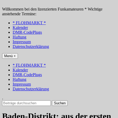
Zum
Inhalt
Willkommen bei den lizenzierten Funkamateuren * Wichtige
springen
anstehende Termine:
* FLOHMARKT *
Kalender
DMR-CodePlugs
Haftung
Impressum
Datenschutzerklärung
Menü +
* FLOHMARKT *
Kalender
DMR-CodePlugs
Haftung
Impressum
Datenschutzerklärung
.
Suchen
nach:
Baden-Distrikt: aus der ersten