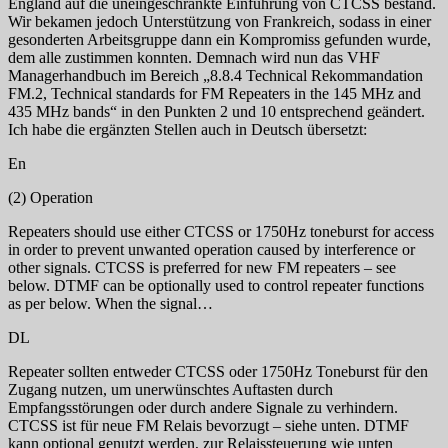
England auf die uneingeschränkte Einführung von CTCSS bestand.
Wir bekamen jedoch Unterstützung von Frankreich, sodass in einer
gesonderten Arbeitsgruppe dann ein Kompromiss gefunden wurde,
dem alle zustimmen konnten. Demnach wird nun das VHF
Managerhandbuch im Bereich „8.8.4 Technical Rekommandation
FM.2, Technical standards for FM Repeaters in the 145 MHz and
435 MHz bands“ in den Punkten 2 und 10 entsprechend geändert.
Ich habe die ergänzten Stellen auch in Deutsch übersetzt:
En
(2) Operation
Repeaters should use either CTCSS or 1750Hz toneburst for access
in order to prevent unwanted operation caused by interference or
other signals. CTCSS is preferred for new FM repeaters – see
below. DTMF can be optionally used to control repeater functions
as per below. When the signal…
DL
Repeater sollten entweder CTCSS oder 1750Hz Toneburst für den
Zugang nutzen, um unerwünschtes Auftasten durch
Empfangsstörungen oder durch andere Signale zu verhindern.
CTCSS ist für neue FM Relais bevorzugt – siehe unten. DTMF
kann optional genutzt werden, zur Relaissteuerung wie unten