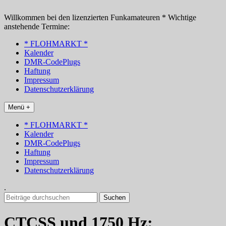
Zum
Inhalt
Willkommen bei den lizenzierten Funkamateuren * Wichtige
springen
anstehende Termine:
* FLOHMARKT *
Kalender
DMR-CodePlugs
Haftung
Impressum
Datenschutzerklärung
Menü +
* FLOHMARKT *
Kalender
DMR-CodePlugs
Haftung
Impressum
Datenschutzerklärung
.
Suchen
nach:
CTCSS und 1750 Hz: