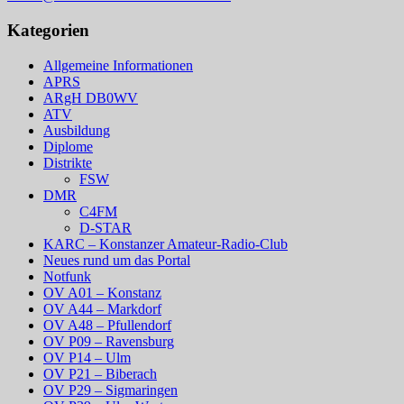
Kategorien
Allgemeine Informationen
APRS
ARgH DB0WV
ATV
Ausbildung
Diplome
Distrikte
FSW
DMR
C4FM
D-STAR
KARC – Konstanzer Amateur-Radio-Club
Neues rund um das Portal
Notfunk
OV A01 – Konstanz
OV A44 – Markdorf
OV A48 – Pfullendorf
OV P09 – Ravensburg
OV P14 – Ulm
OV P21 – Biberach
OV P29 – Sigmaringen