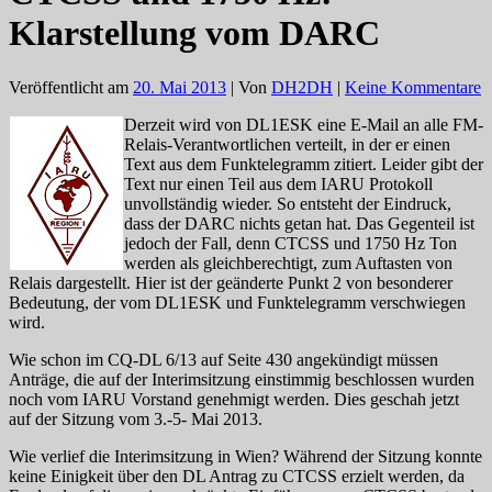
Klarstellung vom DARC
Veröffentlicht am
20. Mai 2013
| Von
DH2DH
|
Keine Kommentare
Derzeit wird von DL1ESK eine E-Mail an alle FM-
Relais-Verantwortlichen verteilt, in der er einen
Text aus dem Funktelegramm zitiert. Leider gibt der
Text nur einen Teil aus dem IARU Protokoll
unvollständig wieder. So entsteht der Eindruck,
dass der DARC nichts getan hat. Das Gegenteil ist
jedoch der Fall, denn CTCSS und 1750 Hz Ton
werden als gleichberechtigt, zum Auftasten von
Relais dargestellt. Hier ist der geänderte Punkt 2 von besonderer
Bedeutung, der vom DL1ESK und Funktelegramm verschwiegen
wird.
Wie schon im CQ-DL 6/13 auf Seite 430 angekündigt müssen
Anträge, die auf der Interimsitzung einstimmig beschlossen wurden
noch vom IARU Vorstand genehmigt werden. Dies geschah jetzt
auf der Sitzung vom 3.-5- Mai 2013.
Wie verlief die Interimsitzung in Wien? Während der Sitzung konnte
keine Einigkeit über den DL Antrag zu CTCSS erzielt werden, da