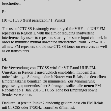
beschreiben.
En
(10) CTCSS
(First paragraph / 1. Punkt)
The use of CTCSS is strongly encouraged for VHF and UHF FM
repeaters in Region 1, with the aim of reducing inadvertent
interference by users to repeaters sharing the same input channel. In
order to minimise mutual unwanted interference, from 1-Jan-2015
all new FM repeaters should use CTCSS tones on receivers as well
as on transmitters.
DL
Die Verwendung von CTCSS wird für VHF-und UHF-FM-
Umsetzer in Region 1 ausdrücklich empfohlen, mit dem Ziel,
unbeabsichtigte Störungen durch Nutzer von Relais, die denselben
Empfangskanal benutzen, zu minimieren. Zur Minimierung
gegenseitiger, unerwünschter Störungen, sollten alle
neuen
FM
Repeater ab 1. Jan. 2015 CTCSS Töne bei Empfänger sowie
Sender verwenden.
Dadurch ist jetzt in Punkt 2 eindeutig geklärt, dass ein FM Relais
mit CTCSS oder 1750Hz Tonruf zu öffnen ist.