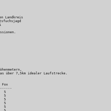
n Landkreis

sfuchsjagd

 

ssionen.
öhenmetern, 

as über 7,5km idealer Laufstrecke.

 Fox   

------

  5      

  5      

  5      

  5      

  5      

  5      
