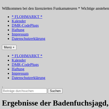
Zum
Inhalt
Willkommen bei den lizenzierten Funkamateuren * Wichtige anstehe
springen
* FLOHMARKT *
Kalender
DMR-CodePlugs
Haftung
Impressum
Datenschutzerklärung
Menü +
* FLOHMARKT *
Kalender
DMR-CodePlugs
Haftung
Impressum
Datenschutzerklärung
.
Suchen
nach:
Ergebnisse der Badenfuchsjagd