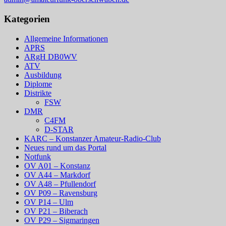
Kategorien
Allgemeine Informationen
APRS
ARgH DB0WV
ATV
Ausbildung
Diplome
Distrikte
FSW
DMR
C4FM
D-STAR
KARC – Konstanzer Amateur-Radio-Club
Neues rund um das Portal
Notfunk
OV A01 – Konstanz
OV A44 – Markdorf
OV A48 – Pfullendorf
OV P09 – Ravensburg
OV P14 – Ulm
OV P21 – Biberach
OV P29 – Sigmaringen