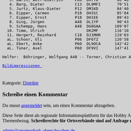
   4. Barg, Dieter             C13  DL9MFI       79'51 
   5. Jurtz, Klaus-Dieter      P12  DM1KD        84'40 
   6. Eipper, Carmen           P18  DH3SC        85'04 
   7. Eipper, Ernst            P18  DH1EE        89'43 
   8. Ging, Jürgen             A48  DL1YP        90'43 
   9. Schempp, Hans            A48  DG8GAA      109'07 
  10. Timm, Ulrich                  DK2MF       116'10 
  11. Hergert, Reinhard        C18  DJ1MHR      119'03 
  aL. Schoor, Uli              P06  DF6TZ       120'58 
  aL. Ebert, Anke              P60  DL9OCA      142'42 
  aL. Tüner, Axel              P60  DF9VI       147'41 
Helfer:  Böhringer, Wolfgang A48 -- Torner, Christian A
Bildimpressionen 
Kategorie:
Distrikte
Schreibe einen Kommentar
Du musst
angemeldet
sein, um einen Kommentar abzugeben.
Diese Seite dient als regionale Informationsplattform für das Hobby
Themenbezug.
Schreibrechte für Ortsverbände sind auf Anfrage 
admin@amateurfunk-oberschwaben.de