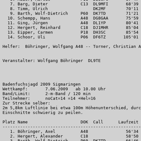
   7. Barg, Dieter             C13  DL9MFI       68'39 
   8. Timm, Ulrich                  DK2MF        70'11 
   9. Barth, Wolf-Dietrich     P60  DK7TD        71'21 
  10. Schempp, Hans            A48  DG8GAA       75'59 
  11. Ging, Jürgen             A48  DL1YP        80'41 
  12. Hergert, Reinhard        C18  DJ1MHR       85'04 
  13. Eipper, Carmen           P18  DH3SC        85'54 
  14. Schoor, Uli              P06  DF6TZ       105'01 
Helfer:  Böhringer, Wolfgang A48 -- Torner, Christian A
Veranstalter: Wolfgang Böhringer  DL9TE

Badenfuchsjagd 2009 Sigmaringen

Wettkampf:       7.06.2009   ab 10.00 Uhr

Band/Limit:      2-m-Band / 120 min

Teilnehmer:      noCat=14 =14 +Hel=16

Zur Strecke selber:

2m 5,8km Luftlinie bei etwa 100m Höhenunterschied, durc
Einschnitte schwierig zu peilen.

Platz Name                     DOK  Call      Laufzeit 
-------------------------------------------------------
   1. Böhringer, Axel          A48               56'34 
   2. Hergert, Alexander       C18               58'50 
   3. Barth, Wolf-Dietrich     P60  DK7TD        66'46 