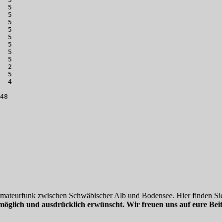
  5      

  5      

  5      

  5      

  5      

  5      

  5      

  5      

  2      

  5      

  4      

48

 Amateurfunk zwischen Schwäbischer Alb und Bodensee. Hier finden Sie
möglich und ausdrücklich erwünscht. Wir freuen uns auf eure Beit