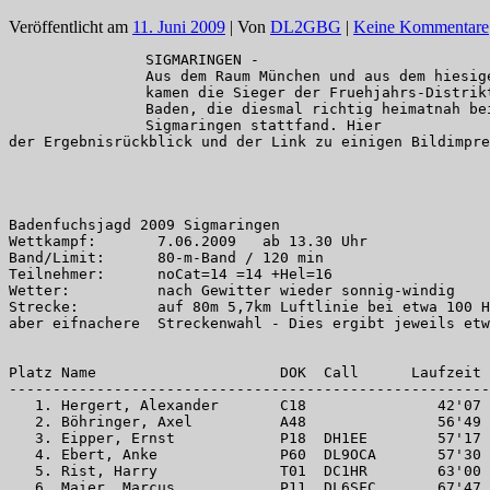
Veröffentlicht am
11. Juni 2009
| Von
DL2GBG
|
Keine Kommentare
SIGMARINGEN -

Aus dem Raum München und aus dem hiesige
kamen die Sieger der Fruehjahrs-Distrikt
Baden, die diesmal richtig heimatnah bei
Sigmaringen stattfand. Hier

der Ergebnisrückblick und der Link zu einigen Bildimpre
Badenfuchsjagd 2009 Sigmaringen

Wettkampf:       7.06.2009   ab 13.30 Uhr

Band/Limit:      80-m-Band / 120 min

Teilnehmer:      noCat=14 =14 +Hel=16

Wetter:          nach Gewitter wieder sonnig-windig

Strecke:         auf 80m 5,7km Luftlinie bei etwa 100 H
aber eifnachere  Streckenwahl - Dies ergibt jeweils etw
Platz Name                     DOK  Call      Laufzeit 
-------------------------------------------------------
   1. Hergert, Alexander       C18               42'07 
   2. Böhringer, Axel          A48               56'49 
   3. Eipper, Ernst            P18  DH1EE        57'17 
   4. Ebert, Anke              P60  DL9OCA       57'30 
   5. Rist, Harry              T01  DC1HR        63'00 
   6. Maier, Marcus            P11  DL6SFC       67'47 