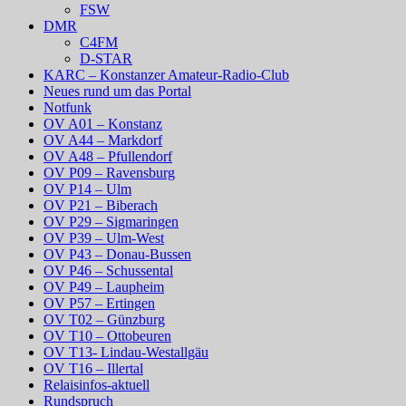
FSW
DMR
C4FM
D-STAR
KARC – Konstanzer Amateur-Radio-Club
Neues rund um das Portal
Notfunk
OV A01 – Konstanz
OV A44 – Markdorf
OV A48 – Pfullendorf
OV P09 – Ravensburg
OV P14 – Ulm
OV P21 – Biberach
OV P29 – Sigmaringen
OV P39 – Ulm-West
OV P43 – Donau-Bussen
OV P46 – Schussental
OV P49 – Laupheim
OV P57 – Ertingen
OV T02 – Günzburg
OV T10 – Ottobeuren
OV T13- Lindau-Westallgäu
OV T16 – Illertal
Relaisinfos-aktuell
Rundspruch