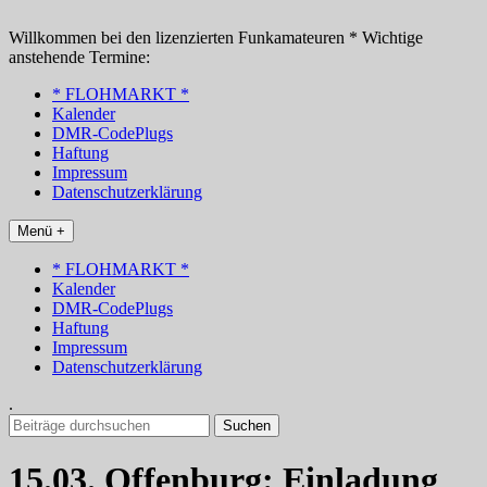
Zum
Inhalt
Willkommen bei den lizenzierten Funkamateuren * Wichtige
springen
anstehende Termine:
* FLOHMARKT *
Kalender
DMR-CodePlugs
Haftung
Impressum
Datenschutzerklärung
Menü +
* FLOHMARKT *
Kalender
DMR-CodePlugs
Haftung
Impressum
Datenschutzerklärung
.
Suchen
nach:
15.03. Offenburg: Einladung