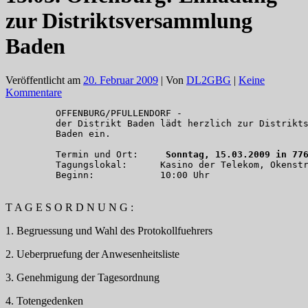
zur Distriktsversammlung
Baden
Veröffentlicht am
20. Februar 2009
| Von
DL2GBG
|
Keine
Kommentare
OFFENBURG/PFULLENDORF -

der Distrikt Baden lädt herzlich zur Distrikt
Baden ein.

Termin und Ort:   
  Sonntag, 15.03.2009 in 77
Tagungslokal:      Kasino der Telekom, Okenstr
Beginn:            10:00 Uhr

T A G E S O R D N U N G :
1. Begruessung und Wahl des Protokollfuehrers
2. Ueberpruefung der Anwesenheitsliste
3. Genehmigung der Tagesordnung
4. Totengedenken