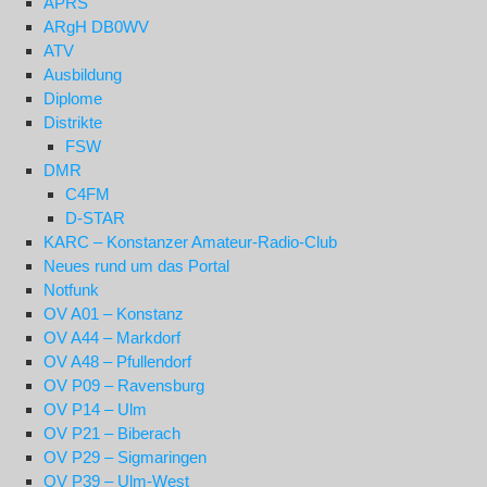
APRS
ARgH DB0WV
ATV
Ausbildung
Diplome
Distrikte
FSW
DMR
C4FM
D-STAR
KARC – Konstanzer Amateur-Radio-Club
Neues rund um das Portal
Notfunk
OV A01 – Konstanz
OV A44 – Markdorf
OV A48 – Pfullendorf
OV P09 – Ravensburg
OV P14 – Ulm
OV P21 – Biberach
OV P29 – Sigmaringen
OV P39 – Ulm-West