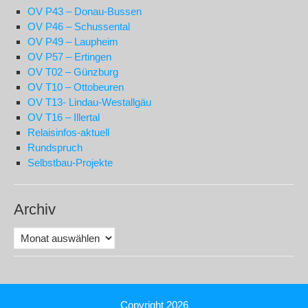
OV P43 – Donau-Bussen
OV P46 – Schussental
OV P49 – Laupheim
OV P57 – Ertingen
OV T02 – Günzburg
OV T10 – Ottobeuren
OV T13- Lindau-Westallgäu
OV T16 – Illertal
Relaisinfos-aktuell
Rundspruch
Selbstbau-Projekte
Archiv
Archiv
Copyright 2026