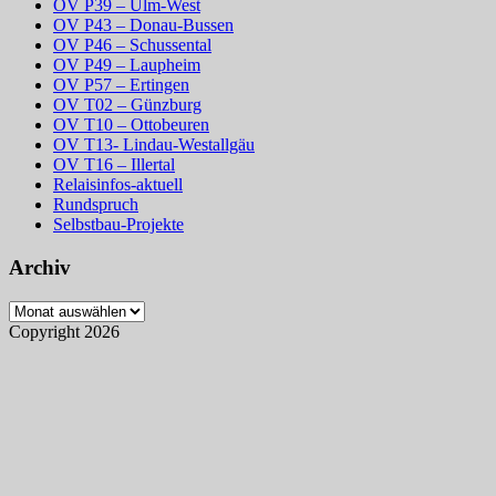
OV P39 – Ulm-West
OV P43 – Donau-Bussen
OV P46 – Schussental
OV P49 – Laupheim
OV P57 – Ertingen
OV T02 – Günzburg
OV T10 – Ottobeuren
OV T13- Lindau-Westallgäu
OV T16 – Illertal
Relaisinfos-aktuell
Rundspruch
Selbstbau-Projekte
Archiv
Archiv
Copyright 2026