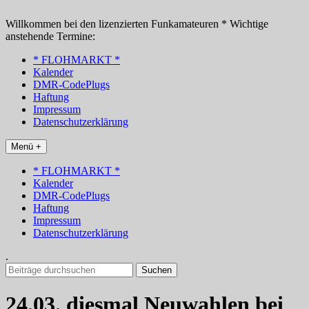
Zum
Inhalt
Willkommen bei den lizenzierten Funkamateuren * Wichtige
springen
anstehende Termine:
* FLOHMARKT *
Kalender
DMR-CodePlugs
Haftung
Impressum
Datenschutzerklärung
Menü +
* FLOHMARKT *
Kalender
DMR-CodePlugs
Haftung
Impressum
Datenschutzerklärung
.
Suchen
nach:
24.03. diesmal Neuwahlen bei