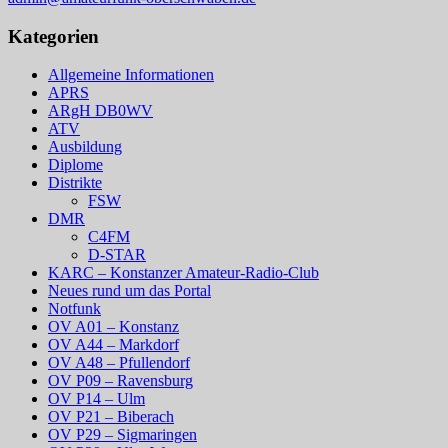
Kategorien
Allgemeine Informationen
APRS
ARgH DB0WV
ATV
Ausbildung
Diplome
Distrikte
FSW
DMR
C4FM
D-STAR
KARC – Konstanzer Amateur-Radio-Club
Neues rund um das Portal
Notfunk
OV A01 – Konstanz
OV A44 – Markdorf
OV A48 – Pfullendorf
OV P09 – Ravensburg
OV P14 – Ulm
OV P21 – Biberach
OV P29 – Sigmaringen