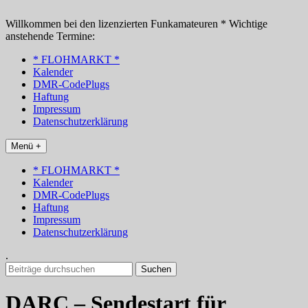
Zum
Inhalt
Willkommen bei den lizenzierten Funkamateuren * Wichtige
springen
anstehende Termine:
* FLOHMARKT *
Kalender
DMR-CodePlugs
Haftung
Impressum
Datenschutzerklärung
Menü +
* FLOHMARKT *
Kalender
DMR-CodePlugs
Haftung
Impressum
Datenschutzerklärung
.
Suchen
nach:
DARC – Sendestart für