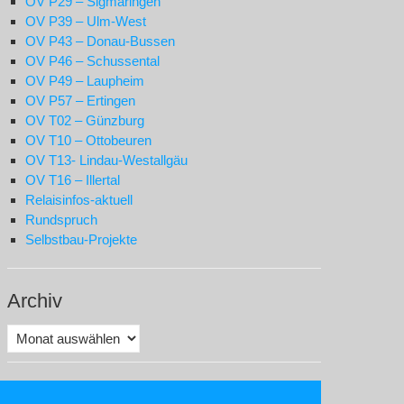
OV P29 – Sigmaringen
OV P39 – Ulm-West
OV P43 – Donau-Bussen
OV P46 – Schussental
OV P49 – Laupheim
OV P57 – Ertingen
OV T02 – Günzburg
OV T10 – Ottobeuren
OV T13- Lindau-Westallgäu
OV T16 – Illertal
Relaisinfos-aktuell
Rundspruch
Selbstbau-Projekte
Archiv
Archiv