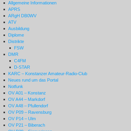
Allgemeine Informationen
APRS
ARgH DB0WV
ATV
Ausbildung
Diplome
Distrikte
FSW
DMR
C4FM
D-STAR
KARC – Konstanzer Amateur-Radio-Club
Neues rund um das Portal
Notfunk
OV A01 – Konstanz
OV A44 – Markdorf
OV A48 – Pfullendorf
OV P09 – Ravensburg
OV P14 – Ulm
OV P21 – Biberach