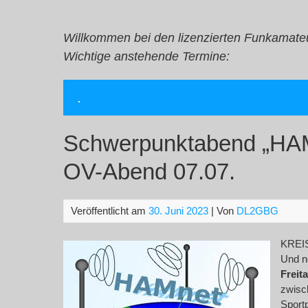
Zum
Inhalt
springen
Willkommen bei den lizenzierten Funkamate
Wichtige anstehende Termine:
.
Schwerpunktabend „HA
OV-Abend 07.07.
Veröffentlicht am
30. Juni 2023
| Von
DL2GBG
KREI
Und n
Freita
zwisc
Sportp