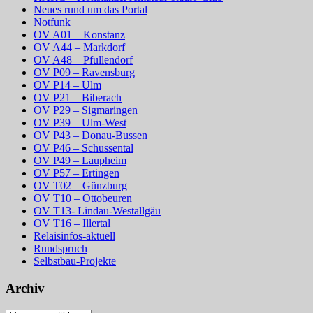
Neues rund um das Portal
Notfunk
OV A01 – Konstanz
OV A44 – Markdorf
OV A48 – Pfullendorf
OV P09 – Ravensburg
OV P14 – Ulm
OV P21 – Biberach
OV P29 – Sigmaringen
OV P39 – Ulm-West
OV P43 – Donau-Bussen
OV P46 – Schussental
OV P49 – Laupheim
OV P57 – Ertingen
OV T02 – Günzburg
OV T10 – Ottobeuren
OV T13- Lindau-Westallgäu
OV T16 – Illertal
Relaisinfos-aktuell
Rundspruch
Selbstbau-Projekte
Archiv