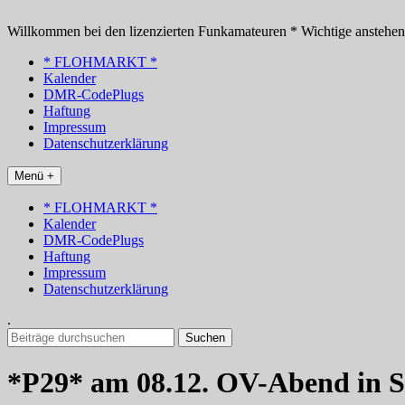
Zum
Inhalt
Willkommen bei den lizenzierten Funkamateuren * Wichtige anstehe
springen
* FLOHMARKT *
Kalender
DMR-CodePlugs
Haftung
Impressum
Datenschutzerklärung
Menü +
* FLOHMARKT *
Kalender
DMR-CodePlugs
Haftung
Impressum
Datenschutzerklärung
.
Suchen
nach:
*P29* am 08.12. OV-Abend in 