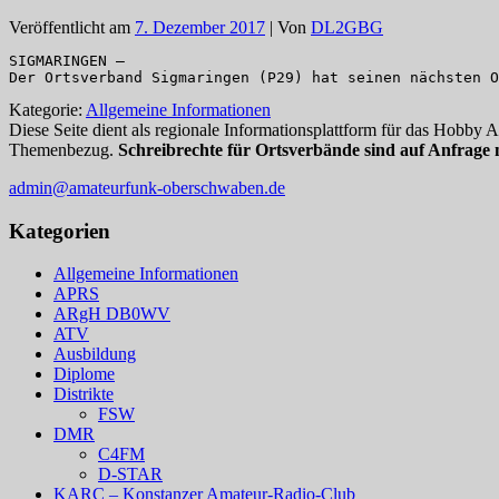
Veröffentlicht am
7. Dezember 2017
| Von
DL2GBG
SIGMARINGEN – 

Der Ortsverband Sigmaringen (P29) hat seinen nächsten O
Kategorie:
Allgemeine Informationen
Diese Seite dient als regionale Informationsplattform für das Hobby
Themenbezug.
Schreibrechte für Ortsverbände sind auf Anfrage 
admin@amateurfunk-oberschwaben.de
Kategorien
Allgemeine Informationen
APRS
ARgH DB0WV
ATV
Ausbildung
Diplome
Distrikte
FSW
DMR
C4FM
D-STAR
KARC – Konstanzer Amateur-Radio-Club