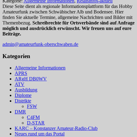
Kategorie:
Allgemeine Informationen
,
Relaisinfos-aktuell
Diese Seite dient als regionale Informationsplattform für das Hobby
Amateurfunk zwischen Schwäbischer Alb und Bodensee. Hier
finden Sie aktuelle Termine, allgemeine Nachrichten und Bilder mit
Themenbezug.
Schreibrechte für Ortsverbände sind auf Anfrage
möglich und ausdrücklich erwünscht. Wir freuen uns auf eure
Beiträge.
admin@amateurfunk-oberschwaben.de
Kategorien
Allgemeine Informationen
APRS
ARgH DB0WV
ATV
Ausbildung
Diplome
Distrikte
FSW
DMR
C4FM
D-STAR
KARC – Konstanzer Amateur-Radio-Club
Neues rund um das Portal