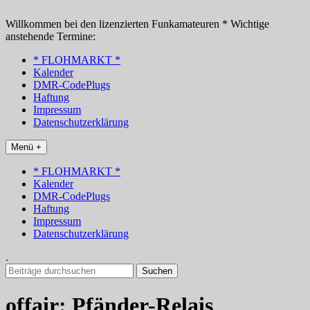
Zum
Inhalt
Willkommen bei den lizenzierten Funkamateuren * Wichtige
springen
anstehende Termine:
* FLOHMARKT *
Kalender
DMR-CodePlugs
Haftung
Impressum
Datenschutzerklärung
Menü +
* FLOHMARKT *
Kalender
DMR-CodePlugs
Haftung
Impressum
Datenschutzerklärung
.
Suchen
nach:
offair: Pfänder-Relais