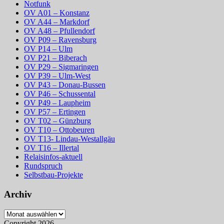
Notfunk
OV A01 – Konstanz
OV A44 – Markdorf
OV A48 – Pfullendorf
OV P09 – Ravensburg
OV P14 – Ulm
OV P21 – Biberach
OV P29 – Sigmaringen
OV P39 – Ulm-West
OV P43 – Donau-Bussen
OV P46 – Schussental
OV P49 – Laupheim
OV P57 – Ertingen
OV T02 – Günzburg
OV T10 – Ottobeuren
OV T13- Lindau-Westallgäu
OV T16 – Illertal
Relaisinfos-aktuell
Rundspruch
Selbstbau-Projekte
Archiv
Archiv
Copyright 2026