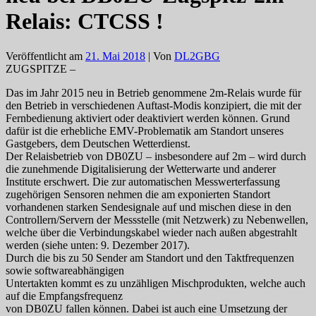
Relais: CTCSS !
Veröffentlicht am
21. Mai 2018
| Von
DL2GBG
ZUGSPITZE –
Das im Jahr 2015 neu in Betrieb genommene 2m-Relais wurde für
den Betrieb in
verschiedenen Auftast-Modis konzipiert, die mit der
Fernbedienung aktiviert oder deaktiviert
werden können.
Grund
dafür ist die erhebliche EMV-Problematik am Standort unseres
Gastgebers, dem
Deutschen Wetterdienst.
Der Relaisbetrieb von DB0ZU – insbesondere auf 2m – wird durch
die zunehmende
Digitalisierung der Wetterwarte und anderer
Institute erschwert. Die zur automatischen
Messwerterfassung
zugehörigen Sensoren nehmen die am exponierten Standort
vorhandenen
starken Sendesignale auf und mischen diese in den
Controllern/Servern der Messstelle (mit
Netzwerk) zu Nebenwellen,
welche über die Verbindungskabel wieder nach außen abgestrahlt
werden (siehe unten: 9. Dezember 2017).
Durch die bis zu 50 Sender am Standort und den Taktfrequenzen
sowie softwareabhängigen
Untertakten kommt es zu unzähligen Mischprodukten, welche auch
auf die Empfangsfrequenz
von DB0ZU fallen können. Dabei ist auch eine Umsetzung der