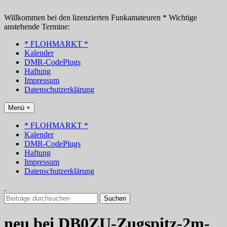
Zum
Inhalt
Willkommen bei den lizenzierten Funkamateuren * Wichtige
springen
anstehende Termine:
* FLOHMARKT *
Kalender
DMR-CodePlugs
Haftung
Impressum
Datenschutzerklärung
Menü +
* FLOHMARKT *
Kalender
DMR-CodePlugs
Haftung
Impressum
Datenschutzerklärung
.
Suchen
nach:
neu bei DB0ZU-Zugspitz-2m-