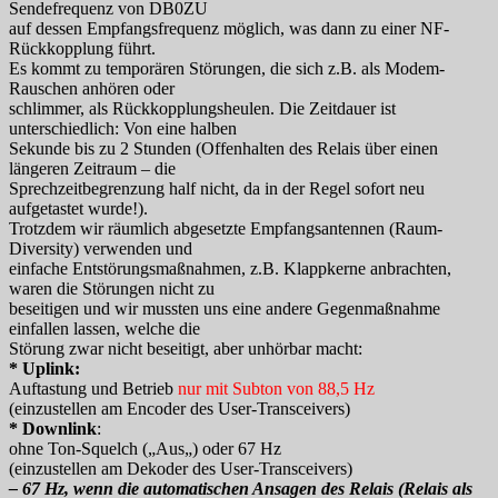
Sendefrequenz von DB0ZU
auf dessen Empfangsfrequenz möglich, was dann zu einer NF-
Rückkopplung führt.
Es kommt zu temporären Störungen, die sich z.B. als Modem-
Rauschen anhören oder
schlimmer, als Rückkopplungsheulen. Die Zeitdauer ist
unterschiedlich: Von eine halben
Sekunde bis zu 2 Stunden (Offenhalten des Relais über einen
längeren Zeitraum – die
Sprechzeitbegrenzung half nicht, da in der Regel sofort neu
aufgetastet wurde!).
Trotzdem wir räumlich abgesetzte Empfangsantennen (Raum-
Diversity) verwenden und
einfache Entstörungsmaßnahmen, z.B. Klappkerne anbrachten,
waren die Störungen nicht zu
beseitigen und wir mussten uns eine andere Gegenmaßnahme
einfallen lassen, welche die
Störung zwar nicht beseitigt, aber unhörbar macht:
*
Uplink:
Auftastung und Betrieb
nur mit
Subton von 88,5 Hz
(einzustellen am Encoder des User-Transceivers)
*
Downlink
:
ohne
Ton-Squelch
(„
Aus
„) oder 67 Hz
(einzustellen am Dekoder des User-Transceivers)
– 67 Hz, wenn die automatischen Ansagen des Relais (Relais als