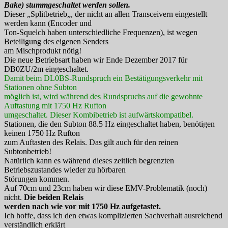
Bake)
stummgeschaltet werden sollen.
Dieser „
Splitbetrieb
„, der nicht an allen Transceivern eingestellt
werden kann (Encoder und
Ton-Squelch haben unterschiedliche Frequenzen), ist wegen
Beteiligung des eigenen Senders
am Mischprodukt nötig!
Die neue Betriebsart haben wir Ende Dezember 2017 für
DB0ZU/2m eingeschaltet.
Damit beim
DL0BS-Rundspruch
ein Bestätigungsverkehr mit
Stationen ohne Subton
möglich ist, wird während des Rundspruchs auf die gewohnte
Auftastung mit 1750 Hz Rufton
umgeschaltet. Dieser
Kombibetrieb ist aufwärtskompatibel
.
Stationen, die den Subton 88.5 Hz eingeschaltet haben, benötigen
keinen 1750 Hz Rufton
zum Auftasten des Relais. Das gilt auch für den reinen
Subtonbetrieb!
Natürlich kann es während dieses zeitlich begrenzten
Betriebszustandes wieder zu hörbaren
Störungen kommen.
Auf
70cm und 23cm haben wir diese EMV-Problematik (noch)
nicht
.
Die beiden Relais
werden nach wie vor
mit 1750 Hz
aufgetastet.
Ich hoffe, dass ich den etwas komplizierten Sachverhalt ausreichend
verständlich erklärt