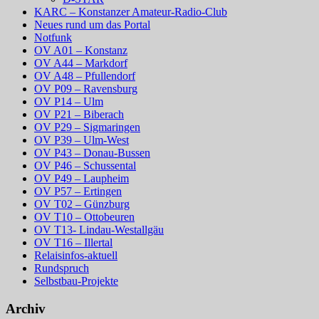
KARC – Konstanzer Amateur-Radio-Club
Neues rund um das Portal
Notfunk
OV A01 – Konstanz
OV A44 – Markdorf
OV A48 – Pfullendorf
OV P09 – Ravensburg
OV P14 – Ulm
OV P21 – Biberach
OV P29 – Sigmaringen
OV P39 – Ulm-West
OV P43 – Donau-Bussen
OV P46 – Schussental
OV P49 – Laupheim
OV P57 – Ertingen
OV T02 – Günzburg
OV T10 – Ottobeuren
OV T13- Lindau-Westallgäu
OV T16 – Illertal
Relaisinfos-aktuell
Rundspruch
Selbstbau-Projekte
Archiv