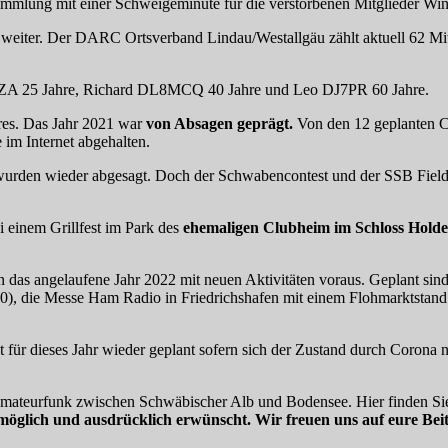
ammlung mit einer Schweigeminute für die verstorbenen Mitglieder
g weiter. Der DARC Ortsverband Lindau/Westallgäu zählt aktuell 62 M
ZA 25 Jahre, Richard DL8MCQ 40 Jahre und Leo DJ7PR 60 Jahre.
res. Das Jahr 2021 war
von Absagen geprägt.
Von den 12 geplanten Cl
im Internet abgehalten.
urden wieder abgesagt. Doch der Schwabencontest und der SSB Field
 einem Grillfest im Park des
ehemaligen Clubheim im Schloss Hold
 das angelaufene Jahr 2022 mit neuen Aktivitäten voraus. Geplant si
r 100), die Messe Ham Radio in Friedrichshafen mit einem Flohmarktstan
für dieses Jahr wieder geplant sofern sich der Zustand durch Corona ni
 Amateurfunk zwischen Schwäbischer Alb und Bodensee. Hier finden Sie
möglich und ausdrücklich erwünscht. Wir freuen uns auf eure Beit