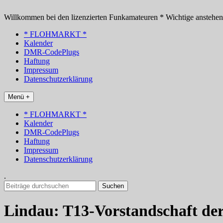
Zum
Inhalt
Willkommen bei den lizenzierten Funkamateuren * Wichtige anstehe
springen
* FLOHMARKT *
Kalender
DMR-CodePlugs
Haftung
Impressum
Datenschutzerklärung
Menü +
* FLOHMARKT *
Kalender
DMR-CodePlugs
Haftung
Impressum
Datenschutzerklärung
.
Suchen
nach:
Lindau: T13-Vorstandschaft de