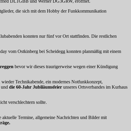
 Winfried DL1GBB und Werner DG3GRW, eröffnet.
itglieder, die sich mit dem Hobby der Funkkommunikation
ubabenden konnten nur fünf vor Ort stattfinden. Die restlichen
day vom Ostkinberg bei Scheidegg konnten planmäßig mit einem
ereggen
bevor wir dieses traurigerweise wegen einer Kündigung
nd wieder Technikabende, ein modernes Notfunkkonzept,
d und
die 60-Jahr Jubiläumsfeier
unseres Ortsverbandes im Kurhaus
cht verschlechtern sollte.
 aktuelle Termine, allgemeine Nachrichten und Bilder mit
räge.