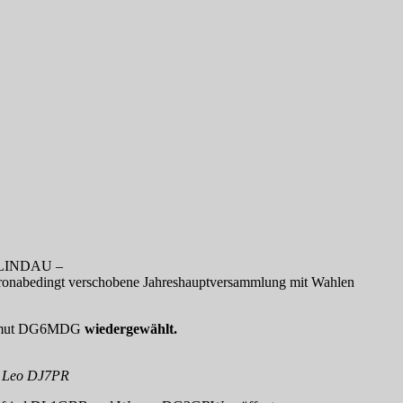
LINDAU –
ronabedingt verschobene Jahreshauptversammlung mit Wahlen
 Helmut DG6MDG
wiedergewählt.
r Leo DJ7PR