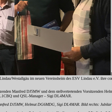
ndau/Westallgäu im neuen Vereinsheim des ESV Lindau e.V. ihre co
rsitzenden Manfred DJ5MW und dem stellvertretenden Vorsitzenden
s DL1CBQ und QSL-Manager – Sigi DL4MAR.
 Manfred DJ5MW, Helmut DG6MDG, Sigi DL4MAR. Bild rechts: Jubila