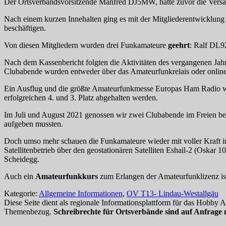
Der Ortsverbandsvorsitzende Manfred DJ5MW, hatte zuvor die Vers
Nach einem kurzen Innehalten ging es mit der Mitgliederentwicklun
beschäftigen.
Von diesen Mitgliedern wurden drei Funkamateure
geehrt
: Ralf DL9
Nach dem Kassenbericht folgten die Aktivitäten des vergangenen Jah
Clubabende wurden entweder über das Amateurfunkrelais oder online 
Ein Ausflug und die größte Amateurfunkmesse Europas Ham Radio w
erfolgreichen 4. und 3. Platz abgehalten werden.
Im Juli und August 2021 genossen wir zwei Clubabende im Freien bei
aufgeben mussten.
Doch umso mehr schauen die Funkamateure wieder mit voller Kraft in
Satellitenbetrieb über den geostationären Satelliten Eshail-2 (Oska
Scheidegg.
Auch ein
Amateurfunkkurs
zum Erlangen der Amateurfunklizenz ist 
Kategorie:
Allgemeine Informationen
,
OV T13- Lindau-Westallgäu
Diese Seite dient als regionale Informationsplattform für das Hobby
Themenbezug.
Schreibrechte für Ortsverbände sind auf Anfrage 