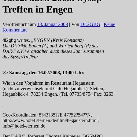
Treffen in Engen
Veröffentlicht am
13. Januar 2008
| Von
DL2GBG
|
Keine
Kommentare
dl2gbg writes, „
ENGEN (Kreis Konstanz)
Die Distrikte Baden (A) und Württemberg (P) des
DARC e.V. veranstalten auch dieses Jahr zusammen
das Sysop-Treffen:
>> Samstag, den 16.02.2008, 13:00 Uhr.
Wie in den Vorjahren im Restaurant Hegaustern
(nicht zu verwechseln mit Cafe Hegaublick), Stetten,
Hegaublick 4, 78234 Engen, (Tel. 07733/8754 Fax: 3263,
„
Geo-Koordinaten: 8?43?35??E 47?52?54??N,
http://www.hotel-sternen.de/html/hegaustern.html,
info@hotel-sternen.de
Der DARC- Referent Thomas Kalmeier, DG5MPQ,