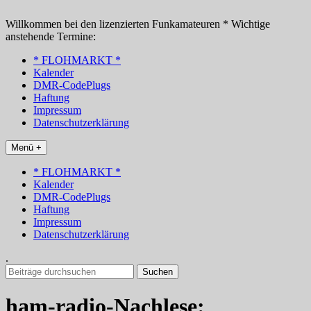
Zum
Inhalt
Willkommen bei den lizenzierten Funkamateuren * Wichtige
springen
anstehende Termine:
* FLOHMARKT *
Kalender
DMR-CodePlugs
Haftung
Impressum
Datenschutzerklärung
Menü +
* FLOHMARKT *
Kalender
DMR-CodePlugs
Haftung
Impressum
Datenschutzerklärung
.
Suchen
nach:
ham-radio-Nachlese: