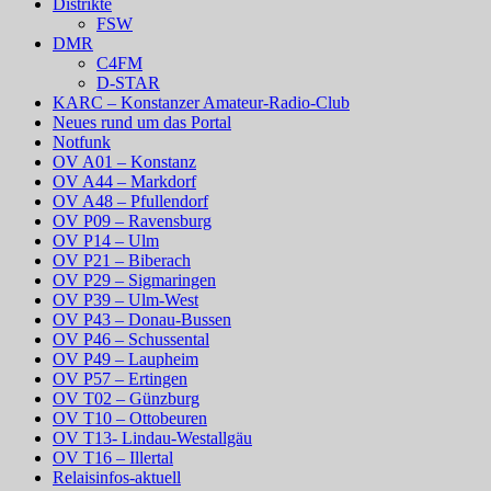
Distrikte
FSW
DMR
C4FM
D-STAR
KARC – Konstanzer Amateur-Radio-Club
Neues rund um das Portal
Notfunk
OV A01 – Konstanz
OV A44 – Markdorf
OV A48 – Pfullendorf
OV P09 – Ravensburg
OV P14 – Ulm
OV P21 – Biberach
OV P29 – Sigmaringen
OV P39 – Ulm-West
OV P43 – Donau-Bussen
OV P46 – Schussental
OV P49 – Laupheim
OV P57 – Ertingen
OV T02 – Günzburg
OV T10 – Ottobeuren
OV T13- Lindau-Westallgäu
OV T16 – Illertal
Relaisinfos-aktuell