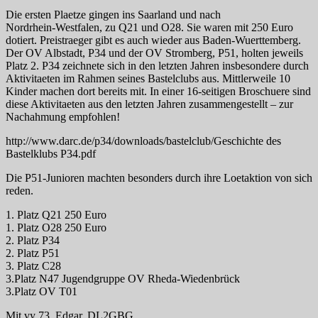
Die ersten Plaetze gingen ins Saarland und nach
Nordrhein-Westfalen, zu Q21 und O28. Sie waren mit 250 Euro
dotiert. Preistraeger gibt es auch wieder aus Baden-Wuerttemberg.
Der OV Albstadt, P34 und der OV Stromberg, P51, holten jeweils
Platz 2. P34 zeichnete sich in den letzten Jahren insbesondere durch
Aktivitaeten im Rahmen seines Bastelclubs aus. Mittlerweile 10
Kinder machen dort bereits mit. In einer 16-seitigen Broschuere sind
diese Aktivitaeten aus den letzten Jahren zusammengestellt – zur
Nachahmung empfohlen!
http://www.darc.de/p34/downloads/bastelclub/Geschichte des
Bastelklubs P34.pdf
Die P51-Junioren machten besonders durch ihre Loetaktion von sich
reden.
1. Platz Q21 250 Euro
1. Platz O28 250 Euro
2. Platz P34
2. Platz P51
3. Platz C28
3.Platz N47 Jugendgruppe OV Rheda-Wiedenbrück
3.Platz OV T01
Mit vy 73, Edgar, DL2GBG