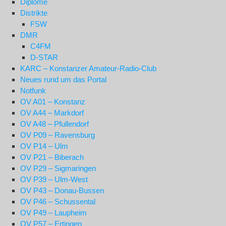
Diplome
Distrikte
FSW
DMR
C4FM
D-STAR
KARC – Konstanzer Amateur-Radio-Club
Neues rund um das Portal
Notfunk
OV A01 – Konstanz
OV A44 – Markdorf
OV A48 – Pfullendorf
OV P09 – Ravensburg
OV P14 – Ulm
OV P21 – Biberach
OV P29 – Sigmaringen
OV P39 – Ulm-West
OV P43 – Donau-Bussen
OV P46 – Schussental
OV P49 – Laupheim
OV P57 – Ertingen