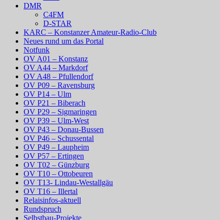
DMR
C4FM
D-STAR
KARC – Konstanzer Amateur-Radio-Club
Neues rund um das Portal
Notfunk
OV A01 – Konstanz
OV A44 – Markdorf
OV A48 – Pfullendorf
OV P09 – Ravensburg
OV P14 – Ulm
OV P21 – Biberach
OV P29 – Sigmaringen
OV P39 – Ulm-West
OV P43 – Donau-Bussen
OV P46 – Schussental
OV P49 – Laupheim
OV P57 – Ertingen
OV T02 – Günzburg
OV T10 – Ottobeuren
OV T13- Lindau-Westallgäu
OV T16 – Illertal
Relaisinfos-aktuell
Rundspruch
Selbstbau-Projekte