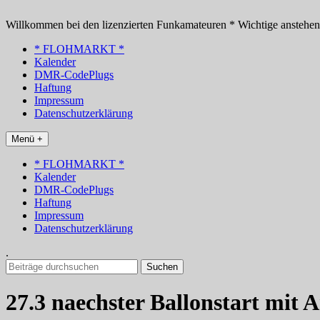
Zum
Inhalt
Willkommen bei den lizenzierten Funkamateuren * Wichtige anstehe
springen
* FLOHMARKT *
Kalender
DMR-CodePlugs
Haftung
Impressum
Datenschutzerklärung
Menü +
* FLOHMARKT *
Kalender
DMR-CodePlugs
Haftung
Impressum
Datenschutzerklärung
.
Suchen
nach:
27.3 naechster Ballonstart mit