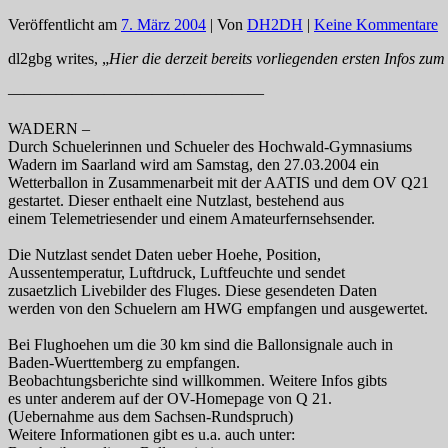
Veröffentlicht am
7. März 2004
| Von
DH2DH
|
Keine Kommentare
dl2gbg writes, „
Hier die derzeit bereits vorliegenden ersten Infos z
————————————————
WADERN –
Durch Schuelerinnen und Schueler des Hochwald-Gymnasiums
Wadern im Saarland wird am Samstag, den 27.03.2004 ein
Wetterballon in Zusammenarbeit mit der AATIS und dem OV Q21
gestartet. Dieser enthaelt eine Nutzlast, bestehend aus
einem Telemetriesender und einem Amateurfernsehsender.
Die Nutzlast sendet Daten ueber Hoehe, Position,
Aussentemperatur, Luftdruck, Luftfeuchte und sendet
zusaetzlich Livebilder des Fluges. Diese gesendeten Daten
werden von den Schuelern am HWG empfangen und ausgewertet.
Bei Flughoehen um die 30 km sind die Ballonsignale auch in
Baden-Wuerttemberg zu empfangen.
Beobachtungsberichte sind willkommen. Weitere Infos gibts
es unter anderem auf der OV-Homepage von Q 21.
(Uebernahme aus dem Sachsen-Rundspruch)
Weitere Informationen gibt es u.a. auch unter: