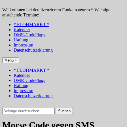
Zum
Inhalt
Willkommen bei den lizenzierten Funkamateuren * Wichtige
springen
anstehende Termine:
* FLOHMARKT *
Kalender
DMR-CodePlugs
Haftung
Impressum
Datenschutzerklärung
Menü +
* FLOHMARKT *
Kalender
DMR-CodePlugs
Haftung
Impressum
Datenschutzerklärung
.
Suchen
nach:
Morse Code gegen SMS