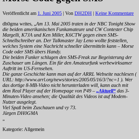
Veröffentlicht am
1. Juni 2005
| Von
DH2DH
|
Keine Kommentare
dh0gma writes, „
Am 13. Mai 2005 traten in der NBC Tonight Show
die beiden amerikanischen Funkamateure und CW Contester Chip
Margelli, K7JA und Ken Miller, K6CTW gegen einen SMS-
Schnellschreiber an. Der Talkmaster Jay Leno wollte feststellen,
welches System eine Nachricht schneller übermitteln kann – Morse
Code oder SMS übers Handy.
Die beiden Funker schlugen den SMS-Freak zur Begeisterung der
Zuschauer um Längen. Ein für den Amateurfunk werbewirksamer
Auftritt im US-Fernsehen.
Die ganze Geschichte kann man auf der ARRL Webseite nachlesen (
URL: http://www.arrl.org/news/stories/2005/05/16/3/?nc=1 ). Wer
das dortige 8-MB-Video nicht herunterladen will, kann auch mit
dem Real Player auf der Homepage von P49 –
„Aktuell“
das 3-
Minuten-Video ansehen; die Qualität des Videos ist auf Modem-
Nutzer ausgelegt.
Viel Spaß beim Zuschauen und vy 73.
Jürgen DH0GMA
„
Kategorie: Allgemein