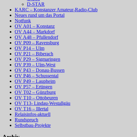
D-STAR
KARC – Konstanzer Amateur-Radio-Club
Neues rund um das Portal
Notfunk
OV A01 – Konstanz
OV A44 – Markdorf
OV A48 – Pfullendorf
OV P09 – Ravensburg
OV P14 – Ulm
OV P21 – Biberach
OV P29 – Sigmaringen
OV P39 – Ulm-West
OV P43 – Donau-Bussen
OV P46 – Schussental
OV P49 – Laupheim
OV P57 – Ertingen
OV T02 – Günzburg
OV T10 – Ottobeuren
OV T13- Lindau-Westallgäu
OV T16 – Illertal
Relaisinfos-aktuell
Rundspruch
Selbstbau-Projekte
Archiv