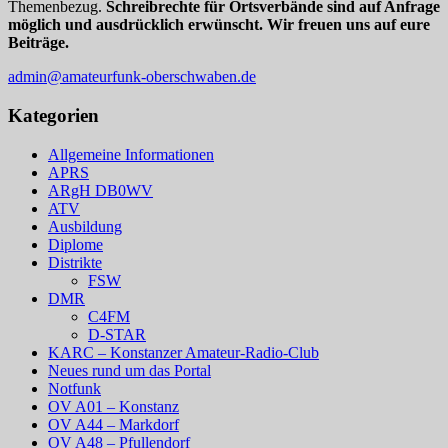
Themenbezug.
Schreibrechte für Ortsverbände sind auf Anfrage
möglich und ausdrücklich erwünscht. Wir freuen uns auf eure
Beiträge.
admin@amateurfunk-oberschwaben.de
Kategorien
Allgemeine Informationen
APRS
ARgH DB0WV
ATV
Ausbildung
Diplome
Distrikte
FSW
DMR
C4FM
D-STAR
KARC – Konstanzer Amateur-Radio-Club
Neues rund um das Portal
Notfunk
OV A01 – Konstanz
OV A44 – Markdorf
OV A48 – Pfullendorf