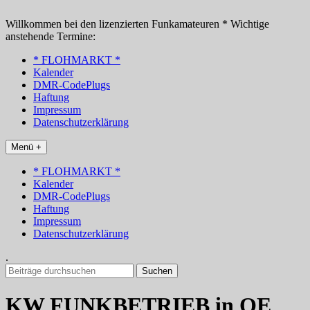
Zum
Inhalt
Willkommen bei den lizenzierten Funkamateuren * Wichtige
springen
anstehende Termine:
* FLOHMARKT *
Kalender
DMR-CodePlugs
Haftung
Impressum
Datenschutzerklärung
Menü +
* FLOHMARKT *
Kalender
DMR-CodePlugs
Haftung
Impressum
Datenschutzerklärung
.
Suchen
nach:
KW FUNKBETRIEB in OE