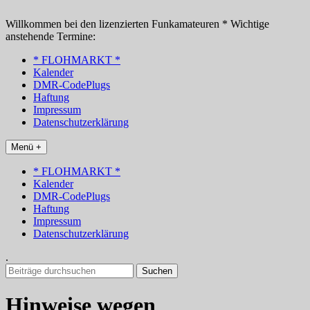
Zum
Inhalt
Willkommen bei den lizenzierten Funkamateuren * Wichtige
springen
anstehende Termine:
* FLOHMARKT *
Kalender
DMR-CodePlugs
Haftung
Impressum
Datenschutzerklärung
Menü +
* FLOHMARKT *
Kalender
DMR-CodePlugs
Haftung
Impressum
Datenschutzerklärung
.
Suchen
nach:
Hinweise wegen