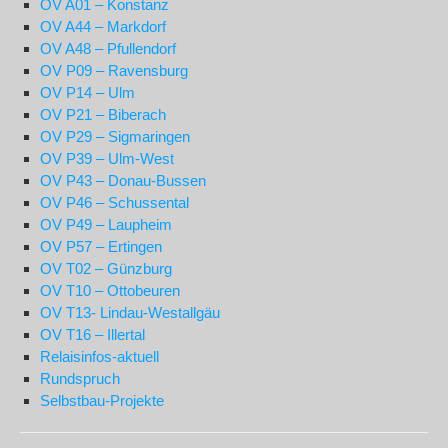
OV A01 – Konstanz
OV A44 – Markdorf
OV A48 – Pfullendorf
OV P09 – Ravensburg
OV P14 – Ulm
OV P21 – Biberach
OV P29 – Sigmaringen
OV P39 – Ulm-West
OV P43 – Donau-Bussen
OV P46 – Schussental
OV P49 – Laupheim
OV P57 – Ertingen
OV T02 – Günzburg
OV T10 – Ottobeuren
OV T13- Lindau-Westallgäu
OV T16 – Illertal
Relaisinfos-aktuell
Rundspruch
Selbstbau-Projekte