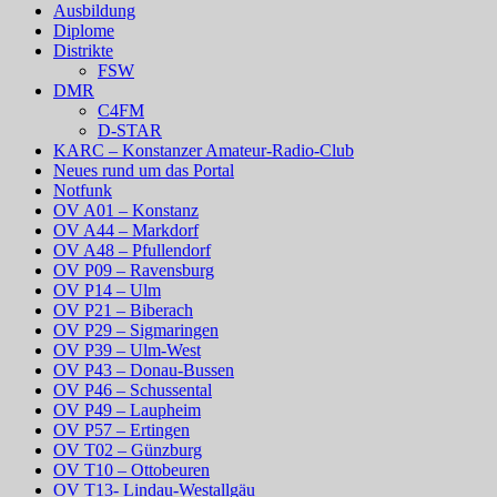
Ausbildung
Diplome
Distrikte
FSW
DMR
C4FM
D-STAR
KARC – Konstanzer Amateur-Radio-Club
Neues rund um das Portal
Notfunk
OV A01 – Konstanz
OV A44 – Markdorf
OV A48 – Pfullendorf
OV P09 – Ravensburg
OV P14 – Ulm
OV P21 – Biberach
OV P29 – Sigmaringen
OV P39 – Ulm-West
OV P43 – Donau-Bussen
OV P46 – Schussental
OV P49 – Laupheim
OV P57 – Ertingen
OV T02 – Günzburg
OV T10 – Ottobeuren
OV T13- Lindau-Westallgäu