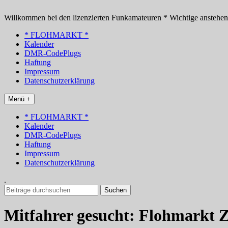
Zum
Inhalt
Willkommen bei den lizenzierten Funkamateuren * Wichtige anstehe
springen
* FLOHMARKT *
Kalender
DMR-CodePlugs
Haftung
Impressum
Datenschutzerklärung
Menü +
* FLOHMARKT *
Kalender
DMR-CodePlugs
Haftung
Impressum
Datenschutzerklärung
.
Suchen
nach:
Mitfahrer gesucht: Flohmarkt 