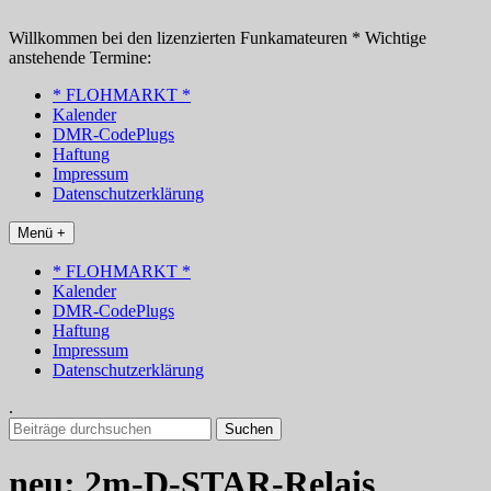
Zum
Inhalt
Willkommen bei den lizenzierten Funkamateuren * Wichtige
springen
anstehende Termine:
* FLOHMARKT *
Kalender
DMR-CodePlugs
Haftung
Impressum
Datenschutzerklärung
Menü +
* FLOHMARKT *
Kalender
DMR-CodePlugs
Haftung
Impressum
Datenschutzerklärung
.
Suchen
nach:
neu: 2m-D-STAR-Relais