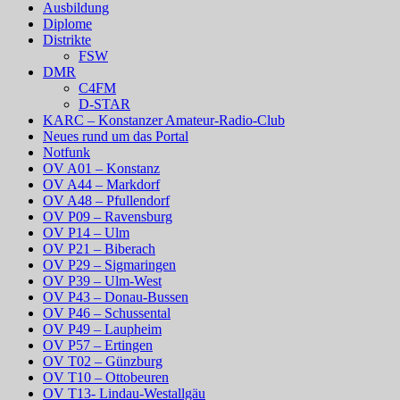
Ausbildung
Diplome
Distrikte
FSW
DMR
C4FM
D-STAR
KARC – Konstanzer Amateur-Radio-Club
Neues rund um das Portal
Notfunk
OV A01 – Konstanz
OV A44 – Markdorf
OV A48 – Pfullendorf
OV P09 – Ravensburg
OV P14 – Ulm
OV P21 – Biberach
OV P29 – Sigmaringen
OV P39 – Ulm-West
OV P43 – Donau-Bussen
OV P46 – Schussental
OV P49 – Laupheim
OV P57 – Ertingen
OV T02 – Günzburg
OV T10 – Ottobeuren
OV T13- Lindau-Westallgäu