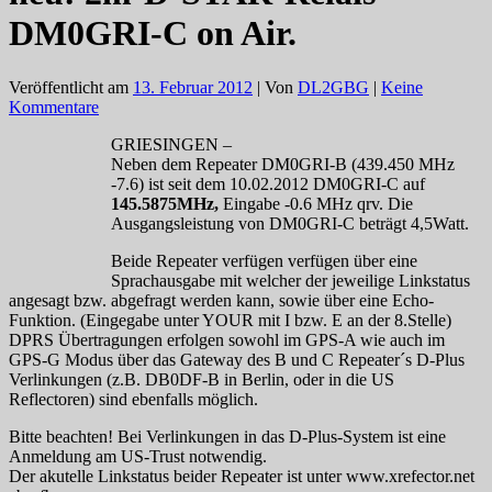
DM0GRI-C on Air.
Veröffentlicht am
13. Februar 2012
| Von
DL2GBG
|
Keine
Kommentare
GRIESINGEN –
Neben dem Repeater DM0GRI-B (439.450 MHz
-7.6) ist seit dem 10.02.2012 DM0GRI-C auf
145.5875MHz,
Eingabe -0.6 MHz qrv. Die
Ausgangsleistung von DM0GRI-C beträgt 4,5Watt.
Beide Repeater verfügen verfügen über eine
Sprachausgabe mit welcher der jeweilige Linkstatus
angesagt bzw. abgefragt werden kann, sowie über eine Echo-
Funktion. (Eingegabe unter YOUR mit I bzw. E an der 8.Stelle)
DPRS Übertragungen erfolgen sowohl im GPS-A wie auch im
GPS-G Modus über das Gateway des B und C Repeater´s D-Plus
Verlinkungen (z.B. DB0DF-B in Berlin, oder in die US
Reflectoren) sind ebenfalls möglich.
Bitte beachten! Bei Verlinkungen in das D-Plus-System ist eine
Anmeldung am US-Trust notwendig.
Der akutelle Linkstatus beider Repeater ist unter www.xrefector.net