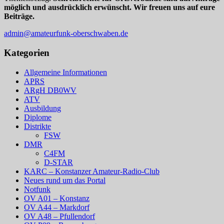
möglich und ausdrücklich erwünscht. Wir freuen uns auf eure
Beiträge.
admin@amateurfunk-oberschwaben.de
Kategorien
Allgemeine Informationen
APRS
ARgH DB0WV
ATV
Ausbildung
Diplome
Distrikte
FSW
DMR
C4FM
D-STAR
KARC – Konstanzer Amateur-Radio-Club
Neues rund um das Portal
Notfunk
OV A01 – Konstanz
OV A44 – Markdorf
OV A48 – Pfullendorf