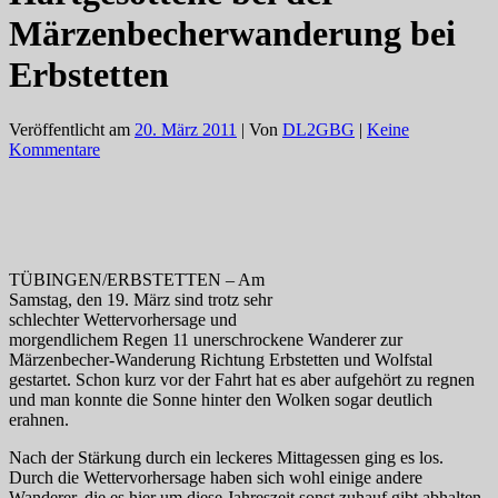
Märzenbecherwanderung bei
Erbstetten
Veröffentlicht am
20. März 2011
| Von
DL2GBG
|
Keine
Kommentare
TÜBINGEN/ERBSTETTEN – Am
Samstag, den 19. März sind trotz sehr
schlechter Wettervorhersage und
morgendlichem Regen 11 unerschrockene Wanderer zur
Märzenbecher-Wanderung Richtung Erbstetten und Wolfstal
gestartet. Schon kurz vor der Fahrt hat es aber aufgehört zu regnen
und man konnte die Sonne hinter den Wolken sogar deutlich
erahnen.
Nach der Stärkung durch ein leckeres Mittagessen ging es los.
Durch die Wettervorhersage haben sich wohl einige andere
Wanderer, die es hier um diese Jahreszeit sonst zuhauf gibt abhalten