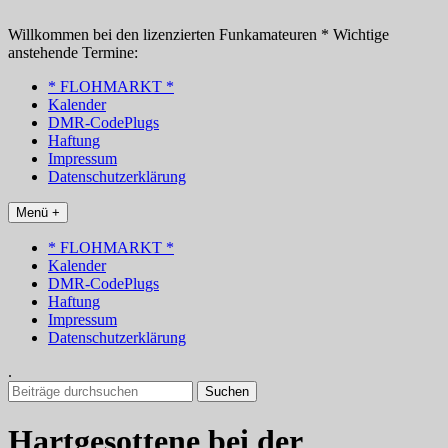
Zum
Inhalt
Willkommen bei den lizenzierten Funkamateuren * Wichtige
springen
anstehende Termine:
* FLOHMARKT *
Kalender
DMR-CodePlugs
Haftung
Impressum
Datenschutzerklärung
Menü +
* FLOHMARKT *
Kalender
DMR-CodePlugs
Haftung
Impressum
Datenschutzerklärung
.
Suchen
nach:
Hartgesottene bei der