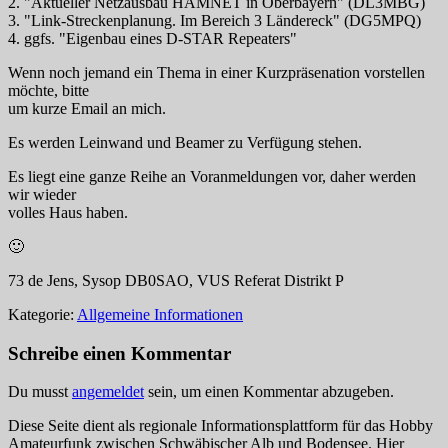
2. "Aktueller Netzausbau HAMNET in Oberbayern" (DL3MBG)
3. "Link-Streckenplanung. Im Bereich 3 Ländereck" (DG5MPQ)
4. ggfs. "Eigenbau eines D-STAR Repeaters"
Wenn noch jemand ein Thema in einer Kurzpräsenation vorstellen
möchte, bitte
um kurze Email an mich.
Es werden Leinwand und Beamer zu Verfügung stehen.
Es liegt eine ganze Reihe an Voranmeldungen vor, daher werden
wir wieder
volles Haus haben.
🙂
73 de Jens, Sysop DB0SAO, VUS Referat Distrikt P
Kategorie:
Allgemeine Informationen
Schreibe einen Kommentar
Du musst
angemeldet
sein, um einen Kommentar abzugeben.
Diese Seite dient als regionale Informationsplattform für das Hobby
Amateurfunk zwischen Schwäbischer Alb und Bodensee. Hier