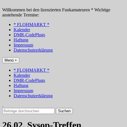
Zum
Inhalt
Willkommen bei den lizenzierten Funkamateuren * Wichtige
springen
anstehende Termine:
* FLOHMARKT *
Kalender
DMR-CodePlugs
Haftung
Impressum
Datenschutzerklärung
Menü +
* FLOHMARKT *
Kalender
DMR-CodePlugs
Haftung
Impressum
Datenschutzerklärung
.
Suchen
nach:
26.02. Sysop-Treffen