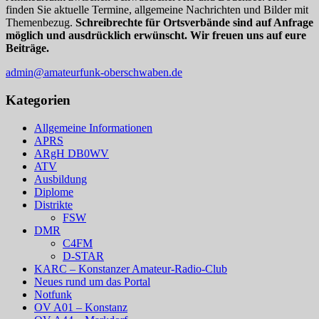
finden Sie aktuelle Termine, allgemeine Nachrichten und Bilder mit
Themenbezug.
Schreibrechte für Ortsverbände sind auf Anfrage
möglich und ausdrücklich erwünscht. Wir freuen uns auf eure
Beiträge.
admin@amateurfunk-oberschwaben.de
Kategorien
Allgemeine Informationen
APRS
ARgH DB0WV
ATV
Ausbildung
Diplome
Distrikte
FSW
DMR
C4FM
D-STAR
KARC – Konstanzer Amateur-Radio-Club
Neues rund um das Portal
Notfunk
OV A01 – Konstanz