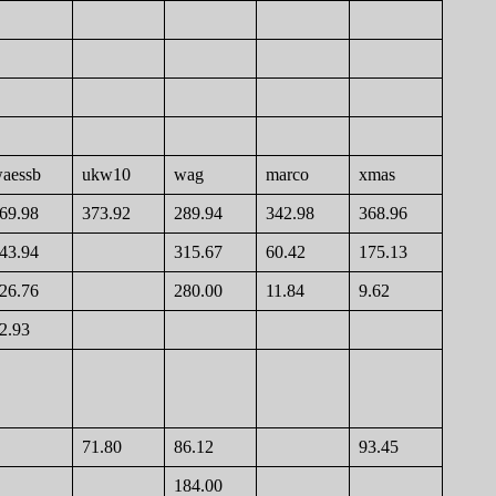
aessb
ukw10
wag
marco
xmas
69.98
373.92
289.94
342.98
368.96
43.94
315.67
60.42
175.13
26.76
280.00
11.84
9.62
2.93
71.80
86.12
93.45
184.00