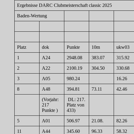
Ergebnisse DARC Clubmeisterschaft classic 2025
Baden-Wertung
Platz
dok
Punkte
10m
ukw03
1
A24
2948.08
383.07
315.92
2
A22
2100.19
304.50
330.68
3
A05
980.24
16.26
8
A48
394.81
73.11
42.46
(Vorjahr:
DL: 217.
217
Platz von
Punkte )
433)
5
A01
506.97
21.08.
82.26
11
A44
345.60
96.33
58.32