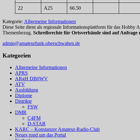
22
A25
66.50
Kategorie:
Allgemeine Informationen
Diese Seite dient als regionale Informationsplattform für das Hobby
Themenbezug.
Schreibrechte für Ortsverbände sind auf Anfrage 
admin@amateurfunk-oberschwaben.de
Kategorien
Allgemeine Informationen
APRS
ARgH DB0WV
ATV
Ausbildung
Diplome
Distrikte
FSW
DMR
C4FM
D-STAR
KARC – Konstanzer Amateur-Radio-Club
Neues rund um das Portal