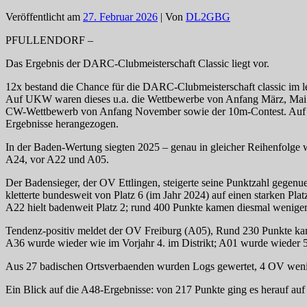
Veröffentlicht am
27. Februar 2026
| Von
DL2GBG
PFULLENDORF –
Das Ergebnis der DARC-Clubmeisterschaft Classic liegt vor.
12x bestand die Chance für die DARC-Clubmeisterschaft classic im le
Auf UKW waren dieses u.a. die Wettbewerbe von Anfang März, Mai 
CW-Wettbewerb von Anfang November sowie der 10m-Contest. Auf 
Ergebnisse herangezogen.
In der Baden-Wertung siegten 2025 – genau in gleicher Reihenfolge 
A24, vor A22 und A05.
Der Badensieger, der OV Ettlingen, steigerte seine Punktzahl gege
kletterte bundesweit von Platz 6 (im Jahr 2024) auf einen starken Plat
A22 hielt badenweit Platz 2; rund 400 Punkte kamen diesmal weniger
Tendenz-positiv meldet der OV Freiburg (A05), Rund 230 Punkte kame
A36 wurde wieder wie im Vorjahr 4. im Distrikt; A01 wurde wieder 5
Aus 27 badischen Ortsverbaenden wurden Logs gewertet, 4 OV wenig
Ein Blick auf die A48-Ergebnisse: von 217 Punkte ging es herauf au