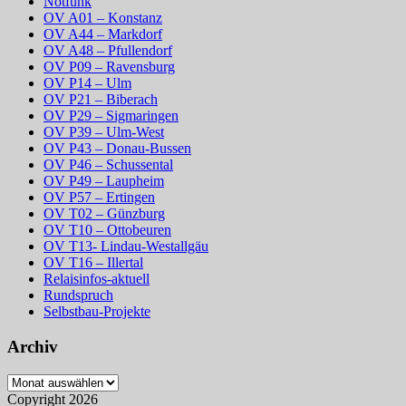
Notfunk
OV A01 – Konstanz
OV A44 – Markdorf
OV A48 – Pfullendorf
OV P09 – Ravensburg
OV P14 – Ulm
OV P21 – Biberach
OV P29 – Sigmaringen
OV P39 – Ulm-West
OV P43 – Donau-Bussen
OV P46 – Schussental
OV P49 – Laupheim
OV P57 – Ertingen
OV T02 – Günzburg
OV T10 – Ottobeuren
OV T13- Lindau-Westallgäu
OV T16 – Illertal
Relaisinfos-aktuell
Rundspruch
Selbstbau-Projekte
Archiv
Archiv
Copyright 2026