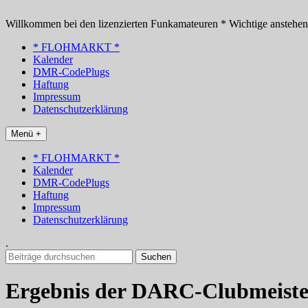
Zum
Inhalt
Willkommen bei den lizenzierten Funkamateuren * Wichtige anstehe
springen
* FLOHMARKT *
Kalender
DMR-CodePlugs
Haftung
Impressum
Datenschutzerklärung
Menü +
* FLOHMARKT *
Kalender
DMR-CodePlugs
Haftung
Impressum
Datenschutzerklärung
.
Suchen
nach:
Ergebnis der DARC-Clubmeiste