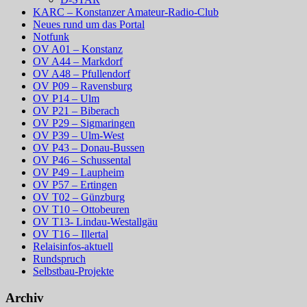
KARC – Konstanzer Amateur-Radio-Club
Neues rund um das Portal
Notfunk
OV A01 – Konstanz
OV A44 – Markdorf
OV A48 – Pfullendorf
OV P09 – Ravensburg
OV P14 – Ulm
OV P21 – Biberach
OV P29 – Sigmaringen
OV P39 – Ulm-West
OV P43 – Donau-Bussen
OV P46 – Schussental
OV P49 – Laupheim
OV P57 – Ertingen
OV T02 – Günzburg
OV T10 – Ottobeuren
OV T13- Lindau-Westallgäu
OV T16 – Illertal
Relaisinfos-aktuell
Rundspruch
Selbstbau-Projekte
Archiv