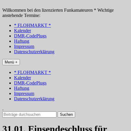
Zum
Inhalt
Willkommen bei den lizenzierten Funkamateuren * Wichtige
springen
anstehende Termine:
* FLOHMARKT *
Kalender
DMR-CodePlugs
Haftung
Impressum
Datenschutzerklärung
Menü +
* FLOHMARKT *
Kalender
DMR-CodePlugs
Haftung
Impressum
Datenschutzerklärung
.
Suchen
nach:
31.01. Einsendeschluss für