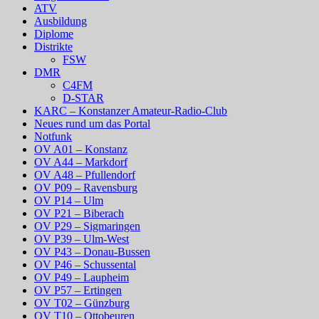
ATV
Ausbildung
Diplome
Distrikte
FSW
DMR
C4FM
D-STAR
KARC – Konstanzer Amateur-Radio-Club
Neues rund um das Portal
Notfunk
OV A01 – Konstanz
OV A44 – Markdorf
OV A48 – Pfullendorf
OV P09 – Ravensburg
OV P14 – Ulm
OV P21 – Biberach
OV P29 – Sigmaringen
OV P39 – Ulm-West
OV P43 – Donau-Bussen
OV P46 – Schussental
OV P49 – Laupheim
OV P57 – Ertingen
OV T02 – Günzburg
OV T10 – Ottobeuren