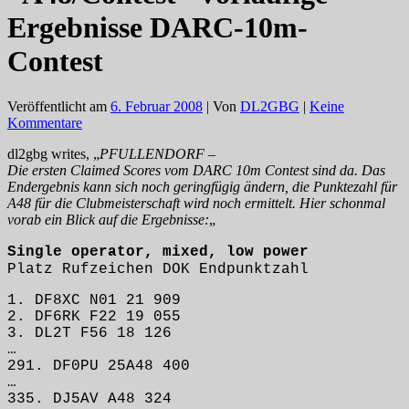
Ergebnisse DARC-10m-
Contest
Veröffentlicht am
6. Februar 2008
| Von
DL2GBG
|
Keine
Kommentare
dl2gbg writes, „
PFULLENDORF –
Die ersten Claimed Scores vom DARC 10m Contest sind da. Das
Endergebnis kann sich noch geringfügig ändern, die Punktezahl für
A48 für die Clubmeisterschaft wird noch ermittelt. Hier schonmal
vorab ein Blick auf die Ergebnisse:
„
Single operator, mixed, low power
Platz Rufzeichen DOK Endpunktzahl
1. DF8XC N01 21 909
2. DF6RK F22 19 055
3. DL2T F56 18 126
…
291. DF0PU 25A48 400
…
335. DJ5AV A48 324