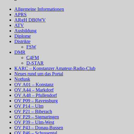
Allgemeine Informationen
APRS
ARgH DB0WV
ATV
Ausbildung
Diplome
Distrikte
FSW
DMR
C4FM
D-STAR
KARC – Konstanzer Amateur-Radio-Club
Neues rund um das Portal
Notfunk
OV A01 – Konstanz
OV A44 – Markdorf
OV A48 – Pfullendorf
OV P09 – Ravensburg
OV P14 – Ulm
OV P21 – Biberach
OV P29 – Sigmaringen
OV P39 – Ulm-West
OV P43 – Donau-Bussen
OV P46 – Schussental