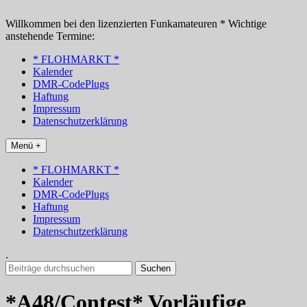
Zum
Inhalt
Willkommen bei den lizenzierten Funkamateuren * Wichtige
springen
anstehende Termine:
* FLOHMARKT *
Kalender
DMR-CodePlugs
Haftung
Impressum
Datenschutzerklärung
Menü +
* FLOHMARKT *
Kalender
DMR-CodePlugs
Haftung
Impressum
Datenschutzerklärung
.
Suchen
nach:
*A48/Contest* Vorläufige