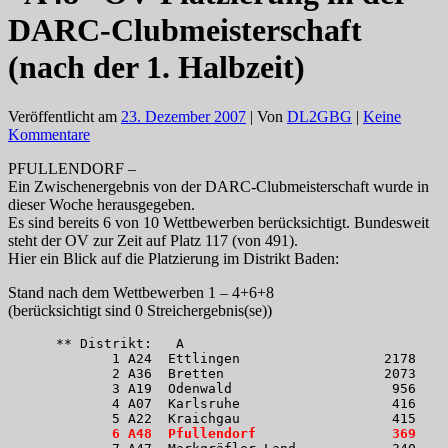
DARC-Clubmeisterschaft
(nach der 1. Halbzeit)
Veröffentlicht am
23. Dezember 2007
| Von
DL2GBG
|
Keine
Kommentare
PFULLENDORF –
Ein Zwischenergebnis von der DARC-Clubmeisterschaft wurde in
dieser Woche herausgegeben.
Es sind bereits 6 von 10 Wettbewerben berücksichtigt. Bundesweit
steht der OV zur Zeit auf Platz 117 (von 491).
Hier ein Blick auf die Platzierung im Distrikt Baden:
Stand nach dem Wettbewerben 1 – 4+6+8
(berücksichtigt sind 0 Streichergebnis(se))
      ** Distrikt:   A
             1 A24  Ettlingen                  2178
             2 A36  Bretten                    2073
             3 A19  Odenwald                    956
             4 A07  Karlsruhe                   416
             5 A22  Kraichgau                   415
 6 A48  Pfullendorf                 369