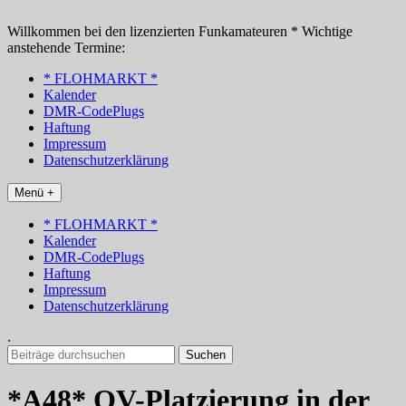
Zum
Inhalt
Willkommen bei den lizenzierten Funkamateuren * Wichtige
springen
anstehende Termine:
* FLOHMARKT *
Kalender
DMR-CodePlugs
Haftung
Impressum
Datenschutzerklärung
Menü +
* FLOHMARKT *
Kalender
DMR-CodePlugs
Haftung
Impressum
Datenschutzerklärung
.
Suchen
nach:
*A48* OV-Platzierung in der