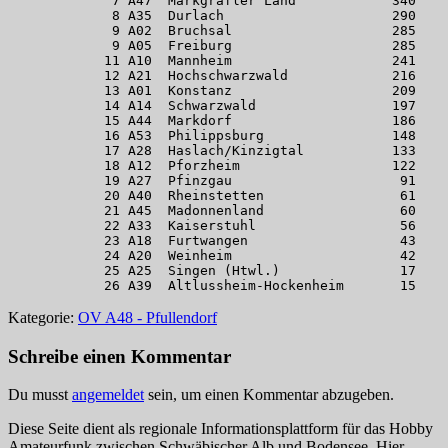
             7 A47  Markgräfler Land            340
             8 A35  Durlach                     290
             9 A02  Bruchsal                    285
             9 A05  Freiburg                    285
            11 A10  Mannheim                    241
            12 A21  Hochschwarzwald             216
            13 A01  Konstanz                    209
            14 A14  Schwarzwald                 197
            15 A44  Markdorf                    186
            16 A53  Philippsburg                148
            17 A28  Haslach/Kinzigtal           133
            18 A12  Pforzheim                   122
            19 A27  Pfinzgau                     91
            20 A40  Rheinstetten                 61
            21 A45  Madonnenland                 60
            22 A33  Kaiserstuhl                  56
            23 A18  Furtwangen                   43
            24 A20  Weinheim                     42
            25 A25  Singen (Htwl.)               17
            26 A39  Altlussheim-Hockenheim       15
Kategorie:
OV A48 - Pfullendorf
Schreibe einen Kommentar
Du musst
angemeldet
sein, um einen Kommentar abzugeben.
Diese Seite dient als regionale Informationsplattform für das Hobby
Amateurfunk zwischen Schwäbischer Alb und Bodensee. Hier