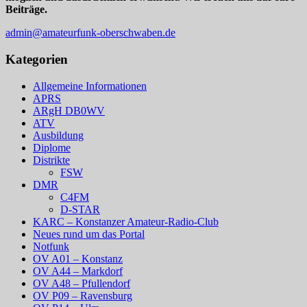
Beiträge.
admin@amateurfunk-oberschwaben.de
Kategorien
Allgemeine Informationen
APRS
ARgH DB0WV
ATV
Ausbildung
Diplome
Distrikte
FSW
DMR
C4FM
D-STAR
KARC – Konstanzer Amateur-Radio-Club
Neues rund um das Portal
Notfunk
OV A01 – Konstanz
OV A44 – Markdorf
OV A48 – Pfullendorf
OV P09 – Ravensburg