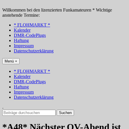
Zum
Inhalt
Willkommen bei den lizenzierten Funkamateuren * Wichtige
springen
anstehende Termine:
* FLOHMARKT *
Kalender
DMR-CodePlugs
Haftung
Impressum
Datenschutzerklärung
Menü +
* FLOHMARKT *
Kalender
DMR-CodePlugs
Haftung
Impressum
Datenschutzerklärung
.
Suchen
nach:
*A48* Nächster OV-Abend ist