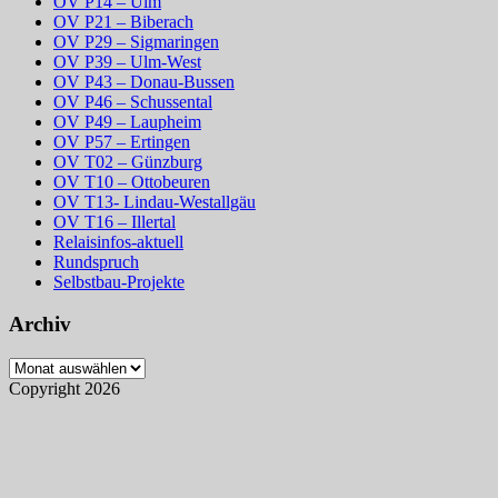
OV P14 – Ulm
OV P21 – Biberach
OV P29 – Sigmaringen
OV P39 – Ulm-West
OV P43 – Donau-Bussen
OV P46 – Schussental
OV P49 – Laupheim
OV P57 – Ertingen
OV T02 – Günzburg
OV T10 – Ottobeuren
OV T13- Lindau-Westallgäu
OV T16 – Illertal
Relaisinfos-aktuell
Rundspruch
Selbstbau-Projekte
Archiv
Archiv
Copyright 2026