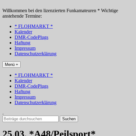
Zum
Inhalt
Willkommen bei den lizenzierten Funkamateuren * Wichtige
springen
anstehende Termine:
* FLOHMARKT *
Kalender
DMR-CodePlugs
Haftung
Impressum
Datenschutzerklärung
Menü +
* FLOHMARKT *
Kalender
DMR-CodePlugs
Haftung
Impressum
Datenschutzerklärung
.
Suchen
nach:
25.03. *A48/Peilsport*