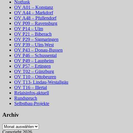
Notfunk
OV A01 – Konstanz
OV A44 – Markdorf
OV A48 – Pfullendorf
OV P09 – Ravensburg
OV P14 – Ulm
OV P21 – Biberach
OV P29 – Sigmaringen
OV P39 – Ulm-West
OV P43 – Donau-Bussen
OV P46 – Schussental
OV P49 – Laupheim
OV P57 – Ertingen
OV T02 – Günzburg
OV T10 – Ottobeuren
OV T13- Lindau-Westallgäu
OV T16 – Illertal
Relaisinfos-aktuell
Rundspruch
Selbstbau-Projekte
Archiv
Archiv
Copyright 2026