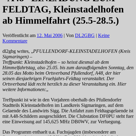
FELDTAG, Kleinstadelhofen
ab Himmelfahrt (25.5-28.5.)
Veröffentlicht am
12. Mai 2006
| Von
DL2GBG
|
Keine
Kommentare
dl2gbg writes, „
PFULLENDORF-KLEINSTADELHOFEN (Kreis
Sigmaringen) –
Treffpunkt: Kleinstadelhofen – so heisst diesmal ab dem
Himmelfahrtstag, also 25.05. bis zum darauffolgenden Sonntag, den
28.05 das Motto beim Ortsverband Pfullendorf, A48, der hier
seinen diesjaehrigen Fruehjahrs-Feldtag veranstaltet. Der
Ortsverband lädt recht herzlich zu dieser Veranstaltung ein. Hier
weitere Informationen:
„
Treffpunkt ist wie in den Vorjahren oberhalb des Pfullendorfer
Stadtteils Kleinstadelhofen im Landkreis Sigmaringen, auf dem
Gelaende des Landwirts Sigg. Die Anfahrt zum Feldtagsgelaende ist
mit A48-Schildern ausgeschildert. Die Clubstation DF0PU steht fuer
eine Einweisung auf 145,625 MHz DB0WV, zur Verfuegung.
Das Programm enthaelt u.a. Fuchsjagden (insbesondere am