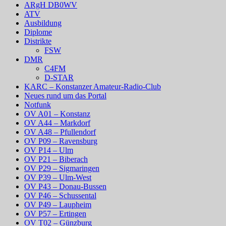
ARgH DB0WV
ATV
Ausbildung
Diplome
Distrikte
FSW
DMR
C4FM
D-STAR
KARC – Konstanzer Amateur-Radio-Club
Neues rund um das Portal
Notfunk
OV A01 – Konstanz
OV A44 – Markdorf
OV A48 – Pfullendorf
OV P09 – Ravensburg
OV P14 – Ulm
OV P21 – Biberach
OV P29 – Sigmaringen
OV P39 – Ulm-West
OV P43 – Donau-Bussen
OV P46 – Schussental
OV P49 – Laupheim
OV P57 – Ertingen
OV T02 – Günzburg