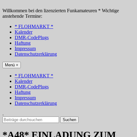
Zum
Inhalt
Willkommen bei den lizenzierten Funkamateuren * Wichtige
springen
anstehende Termine:
* FLOHMARKT *
Kalender
DMR-CodePlugs
Haftung
Impressum
Datenschutzerklärung
Menü +
* FLOHMARKT *
Kalender
DMR-CodePlugs
Haftung
Impressum
Datenschutzerklärung
.
Suchen
nach:
*A48* EINLADUNG ZUM