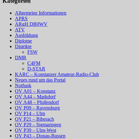
Kategorien
Allgemeine Informationen
APRS
ARgH DB0WV
ATV
Ausbildung
Diplome
Distrikte
FSW
DMR
C4FM
D-STAR
KARC – Konstanzer Amateur-Radio-Club
Neues rund um das Portal
Notfunk
OV A01 – Konstanz
OV A44 – Markdorf
OV A48 – Pfullendorf
OV P09 – Ravensburg
OV P14 – Ulm
OV P21 – Biberach
OV P29 – Sigmaringen
OV P39 – Ulm-West
OV P43 – Donau-Bussen