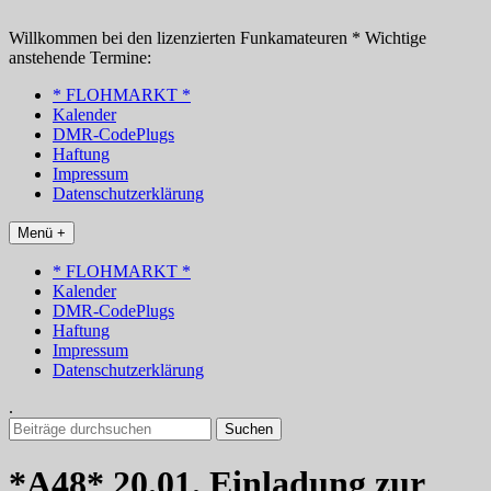
Zum
Inhalt
Willkommen bei den lizenzierten Funkamateuren * Wichtige
springen
anstehende Termine:
* FLOHMARKT *
Kalender
DMR-CodePlugs
Haftung
Impressum
Datenschutzerklärung
Menü +
* FLOHMARKT *
Kalender
DMR-CodePlugs
Haftung
Impressum
Datenschutzerklärung
.
Suchen
nach:
*A48* 20.01. Einladung zur