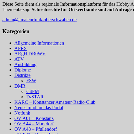
Diese Seite dient als regionale Informationsplattform für das Hobby
Themenbezug.
Schreibrechte für Ortsverbände sind auf Anfrage 
admin@amateurfunk-oberschwaben.de
Kategorien
Allgemeine Informationen
APRS
ARgH DB0WV
ATV
Ausbildung
Diplome
Distrikte
FSW
DMR
C4FM
D-STAR
KARC – Konstanzer Amateur-Radio-Club
Neues rund um das Portal
Notfunk
OV A01 – Konstanz
OV A44 – Markdorf
OV A48 – Pfullendorf