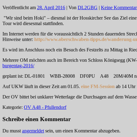
Veröffentlicht am
28. April 2016
| Von
DL2GBG
|
Keine Kommentar
"Wir sind beim Hoki" – diesmal ist der Hosskircher See das Ziel ei
Tour wird diesesmal stattfinden.
Im Internet werden für die voraussichtlich 2 Stunden dauernden Stre
Hinweise unter:
http://www.oberschwaben-tipps.de/wanderung-u
Es wird im Anschluss noch ein Besuch des Festzelts zu Mittag in Ri
Mehrere OM möchten auch im Bereich von Schloss Königsegg (KW-)Q
burgentag-2016/
geplant ist: DL-01801 WBB-28008 DF0PU A48 20M/40M nac
Auf UKW läuft in dieser Zeit am 01.05.
eine FM-Session
ab 14 Uhr
Der OV bittet bei unklarer Wetterlage die Durchsagen auf dem Wasse
Kategorie:
OV A48 - Pfullendorf
Schreibe einen Kommentar
Du musst
angemeldet
sein, um einen Kommentar abzugeben.