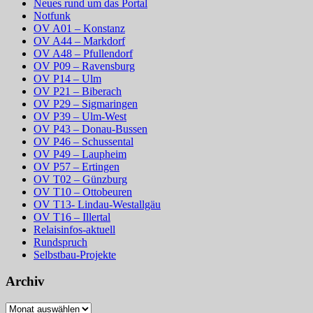
Neues rund um das Portal
Notfunk
OV A01 – Konstanz
OV A44 – Markdorf
OV A48 – Pfullendorf
OV P09 – Ravensburg
OV P14 – Ulm
OV P21 – Biberach
OV P29 – Sigmaringen
OV P39 – Ulm-West
OV P43 – Donau-Bussen
OV P46 – Schussental
OV P49 – Laupheim
OV P57 – Ertingen
OV T02 – Günzburg
OV T10 – Ottobeuren
OV T13- Lindau-Westallgäu
OV T16 – Illertal
Relaisinfos-aktuell
Rundspruch
Selbstbau-Projekte
Archiv
Archiv