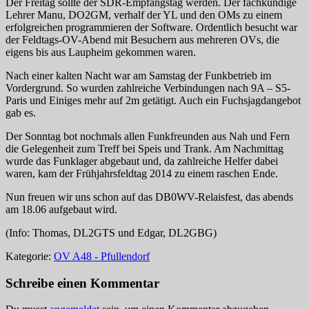
Der Freitag sollte der SDR-Empfangstag werden. Der fachkundige
Lehrer Manu, DO2GM, verhalf der YL und den OMs zu einem
erfolgreichen programmieren der Software. Ordentlich besucht war
der Feldtags-OV-Abend mit Besuchern aus mehreren OVs, die
eigens bis aus Laupheim gekommen waren.
Nach einer kalten Nacht war am Samstag der Funkbetrieb im
Vordergrund. So wurden zahlreiche Verbindungen nach 9A – S5-
Paris und Einiges mehr auf 2m getätigt. Auch ein Fuchsjagdangebot
gab es.
Der Sonntag bot nochmals allen Funkfreunden aus Nah und Fern
die Gelegenheit zum Treff bei Speis und Trank. Am Nachmittag
wurde das Funklager abgebaut und, da zahlreiche Helfer dabei
waren, kam der Frühjahrsfeldtag 2014 zu einem raschen Ende.
Nun freuen wir uns schon auf das DB0WV-Relaisfest, das abends
am 18.06 aufgebaut wird.
(Info: Thomas, DL2GTS und Edgar, DL2GBG)
Kategorie:
OV A48 - Pfullendorf
Schreibe einen Kommentar