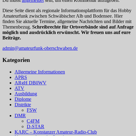
Du musst
angemeldet
sein, um einen Kommentar abzugeben.
Diese Seite dient als regionale Informationsplattform für das Hobby
Amateurfunk zwischen Schwäbischer Alb und Bodensee. Hier
finden Sie aktuelle Termine, allgemeine Nachrichten und Bilder mit
Themenbezug.
Schreibrechte für Ortsverbände sind auf Anfrage
möglich und ausdrücklich erwünscht. Wir freuen uns auf eure
Beiträge.
admin@amateurfunk-oberschwaben.de
Kategorien
Allgemeine Informationen
APRS
ARgH DB0WV
ATV
Ausbildung
Diplome
Distrikte
FSW
DMR
C4FM
D-STAR
KARC – Konstanzer Amateur-Radio-Club