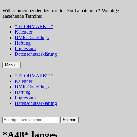
Zum
Inhalt
Willkommen bei den lizenzierten Funkamateuren * Wichtige
springen
anstehende Termine:
* FLOHMARKT *
Kalender
DMR-CodePlugs
Haftung
Impressum
Datenschutzerklärung
Menü +
* FLOHMARKT *
Kalender
DMR-CodePlugs
Haftung
Impressum
Datenschutzerklärung
.
Suchen
nach:
*A48* langes