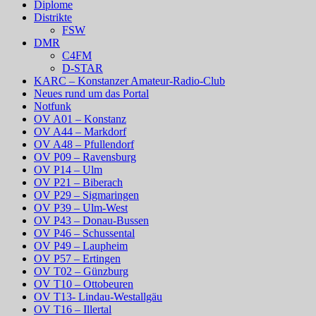
Diplome
Distrikte
FSW
DMR
C4FM
D-STAR
KARC – Konstanzer Amateur-Radio-Club
Neues rund um das Portal
Notfunk
OV A01 – Konstanz
OV A44 – Markdorf
OV A48 – Pfullendorf
OV P09 – Ravensburg
OV P14 – Ulm
OV P21 – Biberach
OV P29 – Sigmaringen
OV P39 – Ulm-West
OV P43 – Donau-Bussen
OV P46 – Schussental
OV P49 – Laupheim
OV P57 – Ertingen
OV T02 – Günzburg
OV T10 – Ottobeuren
OV T13- Lindau-Westallgäu
OV T16 – Illertal