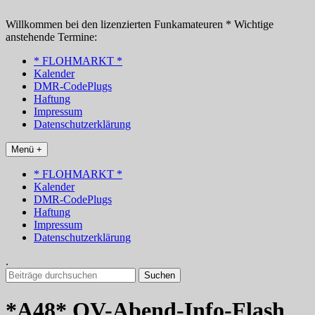
Zum
Inhalt
Willkommen bei den lizenzierten Funkamateuren * Wichtige
springen
anstehende Termine:
* FLOHMARKT *
Kalender
DMR-CodePlugs
Haftung
Impressum
Datenschutzerklärung
Menü +
* FLOHMARKT *
Kalender
DMR-CodePlugs
Haftung
Impressum
Datenschutzerklärung
.
Suchen
nach:
*A48* OV-Abend-Info-Flash