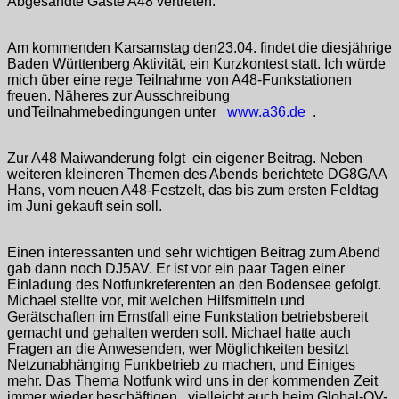
Abgesandte Gäste A48 vertreten.
Am kommenden Karsamstag den23.04. findet die diesjährige
Baden Württenberg Aktivität, ein Kurzkontest statt. Ich würde
mich über eine rege Teilnahme von A48-Funkstationen
freuen. Näheres zur Ausschreibung
undTeilnahmebedingungen unter
www.a36.de
.
Zur A48 Maiwanderung folgt ein eigener Beitrag. Neben
weiteren kleineren Themen des Abends berichtete DG8GAA
Hans, vom neuen A48-Festzelt, das bis zum ersten Feldtag
im Juni gekauft sein soll.
Einen interessanten und sehr wichtigen Beitrag zum Abend
gab dann noch DJ5AV. Er ist vor ein paar Tagen einer
Einladung des Notfunkreferenten an den Bodensee gefolgt.
Michael stellte vor, mit welchen Hilfsmitteln und
Gerätschaften im Ernstfall eine Funkstation betriebsbereit
gemacht und gehalten werden soll. Michael hatte auch
Fragen an die Anwesenden, wer Möglichkeiten besitzt
Netzunabhänging Funkbetrieb zu machen, und Einiges
mehr. Das Thema Notfunk wird uns in der kommenden Zeit
immer wieder beschäftigen, vielleicht auch beim Global-OV-