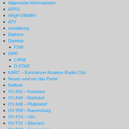
Allgemeine Informationen
APRS
ARgH DB0WV
ATV
Ausbildung
Diplome
Distrikte
FSW
DMR
C4FM
D-STAR
KARC – Konstanzer Amateur-Radio-Club
Neues rund um das Portal
Notfunk
OV A01 – Konstanz
OV A44 – Markdorf
OV A48 – Pfullendorf
OV P09 – Ravensburg
OV P14 – Ulm
OV P21 – Biberach