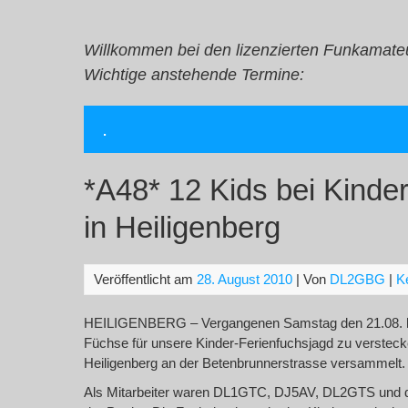
Zum
Inhalt
springen
Willkommen bei den lizenzierten Funkamate
Wichtige anstehende Termine:
.
*A48* 12 Kids bei Kinde
in Heiligenberg
Veröffentlicht am
28. August 2010
| Von
DL2GBG
|
K
HEILIGENBERG – Vergangenen Samstag den 21.08. h
Füchse für unsere Kinder-Ferienfuchsjagd zu versteck
Heiligenberg an der Betenbrunnerstrasse versammelt
Als Mitarbeiter waren DL1GTC, DJ5AV, DL2GTS und d