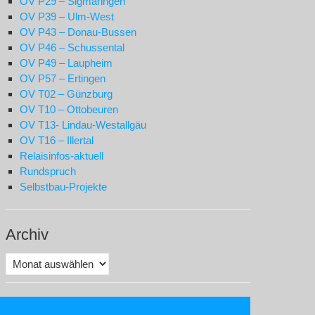
OV P29 – Sigmaringen
OV P39 – Ulm-West
OV P43 – Donau-Bussen
OV P46 – Schussental
OV P49 – Laupheim
OV P57 – Ertingen
OV T02 – Günzburg
OV T10 – Ottobeuren
OV T13- Lindau-Westallgäu
OV T16 – Illertal
Relaisinfos-aktuell
Rundspruch
Selbstbau-Projekte
Archiv
Archiv