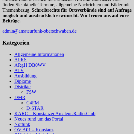
finden Sie aktuelle Termine, allgemeine Nachrichten und Bilder mit
Themenbezug.
Schreibrechte für Ortsverbände sind auf Anfrage
möglich und ausdrücklich erwünscht. Wir freuen uns auf eure
Beiträge.
admin@amateurfunk-oberschwaben.de
Kategorien
Allgemeine Informationen
APRS
ARgH DB0WV
ATV
Ausbildung
Diplome
Distrikte
FSW
DMR
C4FM
D-STAR
KARC – Konstanzer Amateur-Radio-Club
Neues rund um das Portal
Notfunk
OV A01 – Konstanz