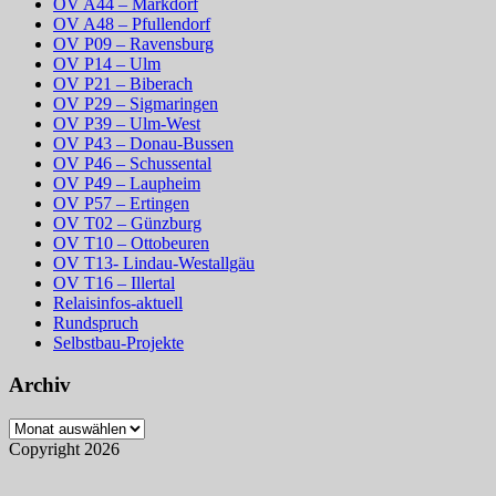
OV A44 – Markdorf
OV A48 – Pfullendorf
OV P09 – Ravensburg
OV P14 – Ulm
OV P21 – Biberach
OV P29 – Sigmaringen
OV P39 – Ulm-West
OV P43 – Donau-Bussen
OV P46 – Schussental
OV P49 – Laupheim
OV P57 – Ertingen
OV T02 – Günzburg
OV T10 – Ottobeuren
OV T13- Lindau-Westallgäu
OV T16 – Illertal
Relaisinfos-aktuell
Rundspruch
Selbstbau-Projekte
Archiv
Archiv
Copyright 2026