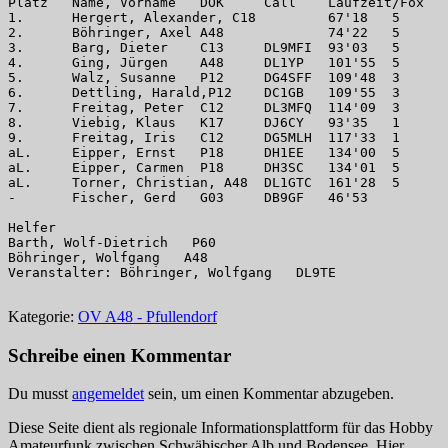
Platz	Name, Vorname	DOK	Call	Laufzeit/Fox	StNr

1.	Hergert, Alexander, C18	 	67'18	5	1

2.	Böhringer, Axel	A48	 	74'22	5	2

3.	Barg, Dieter	C13	DL9MFI	93'03	5	14

4.	Ging, Jürgen	A48	DL1YP	101'55	5	4

5.	Walz, Susanne	P12	DG4SFF	109'48	3	12

6.	Dettling, Harald,P12	DC1GB	109'55	3	13

7.	Freitag, Peter	C12	DL3MFQ	114'09	3	5

8.	Viebig, Klaus	K17	DJ6CY	93'35	1	15

9.	Freitag, Iris	C12	DG5MLH	117'33	1	6

aL.	Eipper, Ernst	P18	DH1EE	134'00	5	9

aL.	Eipper, Carmen	P18	DH3SC	134'01	5	10

aL.	Torner, Christian, A48	DL1GTC	161'28	5	11

- 	Fischer, Gerd	G03	DB9GF	46'53	 	7

Helfer

Barth, Wolf-Dietrich   P60

Böhringer, Wolfgang   A48	

Veranstalter: Böhringer, Wolfgang   DL9TE

Kategorie:
OV A48 - Pfullendorf
Schreibe einen Kommentar
Du musst
angemeldet
sein, um einen Kommentar abzugeben.
Diese Seite dient als regionale Informationsplattform für das Hobby
Amateurfunk zwischen Schwäbischer Alb und Bodensee. Hier