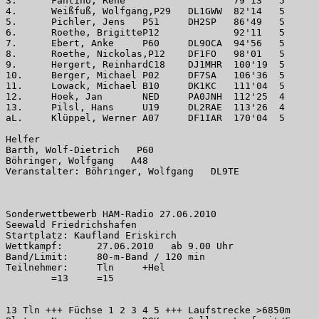
3.	Fantino, Rene	 	 	79'13	5	10

4.	Weißfuß, Wolfgang,P29	DL1GWW	82'14	5	13

5.	Pichler, Jens	P51	DH2SP	86'49	5	8

6.	Roethe, BrigitteP12	 	92'11	5	4

7.	Ebert, Anke	P60	DL9OCA	94'56	5	12

8.	Roethe, Nickolas,P12	DF1FO	98'01	5	5

9.	Hergert, ReinhardC18	DJ1MHR	100'19	5	9

10.	Berger, Michael	P02	DF7SA	106'36	5	11

11.	Lowack, Michael	B10	DK1KC	111'04	5	6

12.	Hoek, Jan	NED	PA0JNH	112'25	4	7

13.	Pilsl, Hans	U19	DL2RAE	113'26	4	14

aL.	Klüppel, Werner	A07	DF1IAR	170'04	5	3

Helfer

Barth, Wolf-Dietrich   P60

Böhringer, Wolfgang   A48	

Veranstalter: Böhringer, Wolfgang   DL9TE

Sonderwettbewerb HAM-Radio 27.06.2010

Seewald Friedrichshafen

Startplatz: Kaufland Eriskirch

Wettkampf: 	27.06.2010   ab 9.00 Uhr

Band/Limit: 	80-m-Band / 120 min

Teilnehmer: 	Tln	+Hel

 	=13	=15

13 Tln +++ Füchse 1 2 3 4 5 +++ Laufstrecke >6850m
