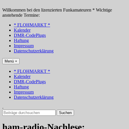
Zum
Inhalt
Willkommen bei den lizenzierten Funkamateuren * Wichtige
springen
anstehende Termine:
* FLOHMARKT *
Kalender
DMR-CodePlugs
Haftung
Impressum
Datenschutzerklärung
Menü +
* FLOHMARKT *
Kalender
DMR-CodePlugs
Haftung
Impressum
Datenschutzerklärung
.
Suchen
nach:
ham-radio-Nachlese: