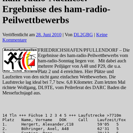
Ergebnisse des ham-radio-
Peilwettbewerbs
Veröffentlicht am
28. Juni 2010
| Von
DL2GBG
|
Keine
Kommentare
FRIEDRICHSHAFEN/PFULLENDORF – Die
Ergebnisse des ham-radio-Peilwettbewerbs vom
ham-radio-Sonntag liegen vor. Mit dabei auch
mehrere Peiljäger von A48 und P29, die u.a.
Platz 2 und 4 erreichten. Hier Plätze und
Laufzeiten von den nicht ganz einfachen Wettbewerben. Die
Laufstrecke lag ideal bei 7,7 bzw. 6,8 Kilometer. Zum letzten Mal
richtete Wolfgang, DL9TE, vom Peilreferat des DARC Baden die
Messefuchsjagd aus.
14 Tln +++ Füchse 1 2 3 4 5 +++ Laufstrecke >7710m

Platz	Name, Vorname	DOK	Call	Laufzeit/Fox	StNr

1.	Hergert, Alexander,C18	 	59'05	5	1

2.	Böhringer, Axel, A48	 	62'31	5	2
