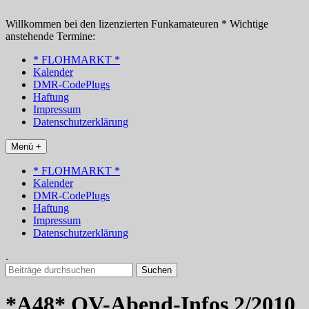
Zum
Inhalt
Willkommen bei den lizenzierten Funkamateuren * Wichtige
springen
anstehende Termine:
* FLOHMARKT *
Kalender
DMR-CodePlugs
Haftung
Impressum
Datenschutzerklärung
Menü +
* FLOHMARKT *
Kalender
DMR-CodePlugs
Haftung
Impressum
Datenschutzerklärung
.
Suchen
nach:
*A48* OV-Abend-Infos 2/2010