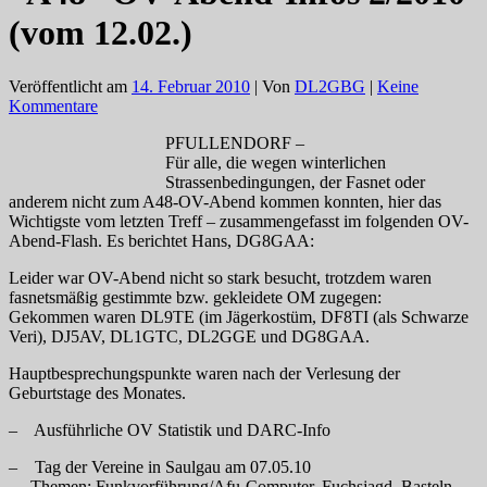
(vom 12.02.)
Veröffentlicht am
14. Februar 2010
| Von
DL2GBG
|
Keine
Kommentare
PFULLENDORF –
Für alle, die wegen winterlichen
Strassenbedingungen, der Fasnet oder
anderem nicht zum A48-OV-Abend kommen konnten, hier das
Wichtigste vom letzten Treff – zusammengefasst im folgenden OV-
Abend-Flash. Es berichtet Hans, DG8GAA:
Leider war OV-Abend nicht so stark besucht
, trotzdem waren
fasnetsmäßig gestimmte bzw. gekleidete OM zugegen
:
Gekommen waren DL9TE (im Jägerkostüm, DF8TI (als Schwarze
Veri), DJ5AV, DL1GTC, DL2GGE und DG8GAA.
Hauptbesprechungspunkte waren nach der Verlesung der
Geburtstage des Monates.
– Ausführliche OV Statistik und DARC-Info
– Tag der Vereine in Saulgau am 07.05.10
Themen: Funkvorführung/Afu-Computer, Fuchsjagd, Basteln,