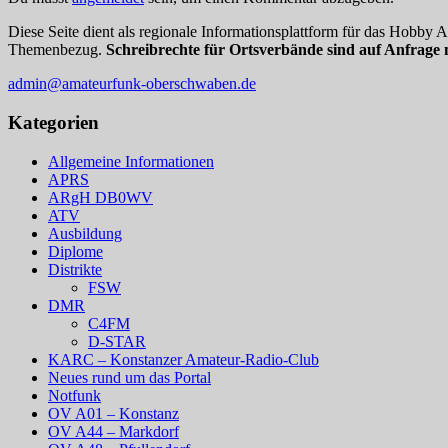
Diese Seite dient als regionale Informationsplattform für das Hobby
Themenbezug.
Schreibrechte für Ortsverbände sind auf Anfrage 
admin@amateurfunk-oberschwaben.de
Kategorien
Allgemeine Informationen
APRS
ARgH DB0WV
ATV
Ausbildung
Diplome
Distrikte
FSW
DMR
C4FM
D-STAR
KARC – Konstanzer Amateur-Radio-Club
Neues rund um das Portal
Notfunk
OV A01 – Konstanz
OV A44 – Markdorf