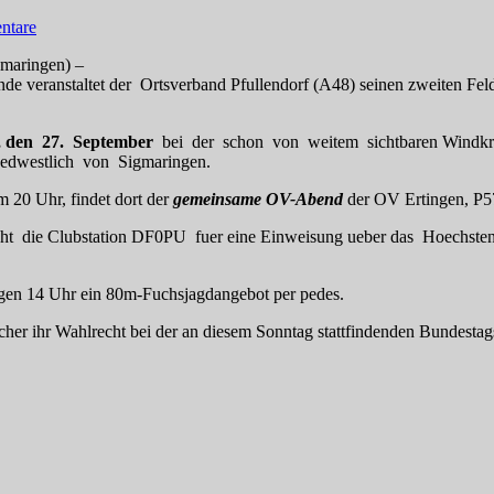
ntare
aringen) –
 veranstaltet der Ortsverband Pfullendorf (A48) seinen zweiten Feld
, den 27. September
bei der schon von weitem sichtbaren Windkr
edwestlich von Sigmaringen.
m 20 Uhr, findet dort der
gemeinsame OV-Abend
der OV Ertingen, P57
e steht die Clubstation DF0PU fuer eine Einweisung ueber das Hoechs
gen 14 Uhr ein 80m-Fuchsjagdangebot per pedes.
ucher ihr Wahlrecht bei der an diesem Sonntag stattfindenden Bundes