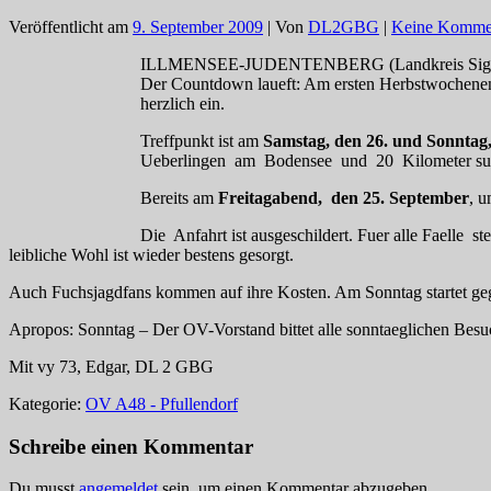
Veröffentlicht am
9. September 2009
| Von
DL2GBG
|
Keine Komme
ILLMENSEE-JUDENTENBERG (Landkreis Sigm
Der Countdown laueft: Am ersten Herbstwochenende
herzlich ein.
Treffpunkt ist am
Samstag, den 26. und Sonntag
Ueberlingen am Bodensee und 20 Kilometer su
Bereits am
Freitagabend, den 25. September
, u
Die Anfahrt ist ausgeschildert. Fuer alle Faell
leibliche Wohl ist wieder bestens gesorgt.
Auch Fuchsjagdfans kommen auf ihre Kosten. Am Sonntag startet ge
Apropos: Sonntag – Der OV-Vorstand bittet alle sonntaeglichen Bes
Mit vy 73, Edgar, DL 2 GBG
Kategorie:
OV A48 - Pfullendorf
Schreibe einen Kommentar
Du musst
angemeldet
sein, um einen Kommentar abzugeben.