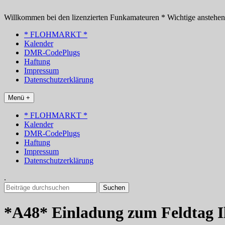
Zum
Inhalt
Willkommen bei den lizenzierten Funkamateuren * Wichtige anstehe
springen
* FLOHMARKT *
Kalender
DMR-CodePlugs
Haftung
Impressum
Datenschutzerklärung
Menü +
* FLOHMARKT *
Kalender
DMR-CodePlugs
Haftung
Impressum
Datenschutzerklärung
.
Suchen
nach:
*A48* Einladung zum Feldtag I