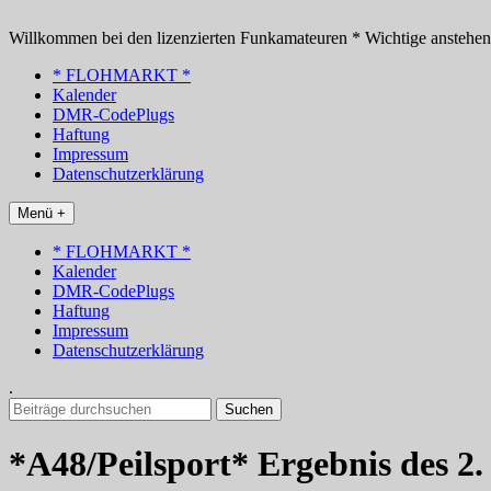
Zum
Inhalt
Willkommen bei den lizenzierten Funkamateuren * Wichtige anstehe
springen
* FLOHMARKT *
Kalender
DMR-CodePlugs
Haftung
Impressum
Datenschutzerklärung
Menü +
* FLOHMARKT *
Kalender
DMR-CodePlugs
Haftung
Impressum
Datenschutzerklärung
.
Suchen
nach:
*A48/Peilsport* Ergebnis des 2.