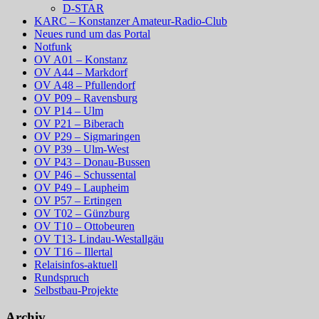
D-STAR
KARC – Konstanzer Amateur-Radio-Club
Neues rund um das Portal
Notfunk
OV A01 – Konstanz
OV A44 – Markdorf
OV A48 – Pfullendorf
OV P09 – Ravensburg
OV P14 – Ulm
OV P21 – Biberach
OV P29 – Sigmaringen
OV P39 – Ulm-West
OV P43 – Donau-Bussen
OV P46 – Schussental
OV P49 – Laupheim
OV P57 – Ertingen
OV T02 – Günzburg
OV T10 – Ottobeuren
OV T13- Lindau-Westallgäu
OV T16 – Illertal
Relaisinfos-aktuell
Rundspruch
Selbstbau-Projekte
Archiv