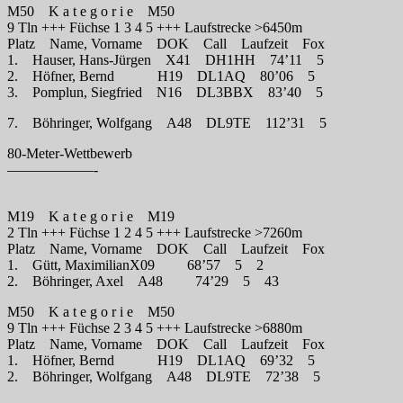
M50 K a t e g o r i e M50
9 Tln +++ Füchse 1 3 4 5 +++ Laufstrecke >6450m
Platz Name, Vorname DOK Call Laufzeit Fox
1. Hauser, Hans-Jürgen X41 DH1HH 74’11 5
2. Höfner, Bernd H19 DL1AQ 80’06 5
3. Pomplun, Siegfried N16 DL3BBX 83’40 5
7. Böhringer, Wolfgang A48 DL9TE 112’31 5
80-Meter-Wettbewerb
——————-
M19 K a t e g o r i e M19
2 Tln +++ Füchse 1 2 4 5 +++ Laufstrecke >7260m
Platz Name, Vorname DOK Call Laufzeit Fox
1. Gütt, MaximilianX09 68’57 5 2
2. Böhringer, Axel A48 74’29 5 43
M50 K a t e g o r i e M50
9 Tln +++ Füchse 2 3 4 5 +++ Laufstrecke >6880m
Platz Name, Vorname DOK Call Laufzeit Fox
1. Höfner, Bernd H19 DL1AQ 69’32 5
2. Böhringer, Wolfgang A48 DL9TE 72’38 5