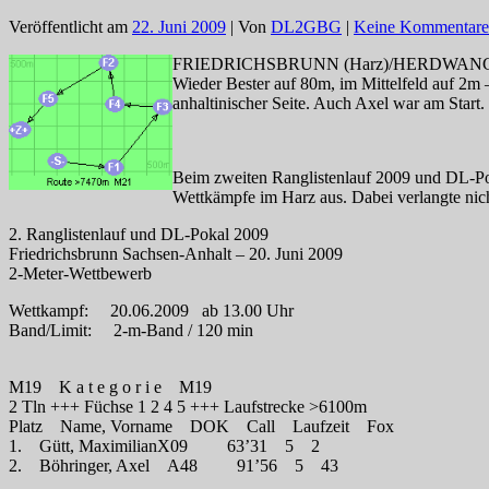
Veröffentlicht am
22. Juni 2009
| Von
DL2GBG
|
Keine Kommentare
FRIEDRICHSBRUNN (Harz)/HERDWA
Wieder Bester auf 80m, im Mittelfeld auf 2m 
anhaltinischer Seite. Auch Axel war am Start. 
Beim zweiten Ranglistenlauf 2009 und DL-Pok
Wettkämpfe im Harz aus. Dabei verlangte nich
2. Ranglistenlauf und DL-Pokal 2009
Friedrichsbrunn Sachsen-Anhalt – 20. Juni 2009
2-Meter-Wettbewerb
Wettkampf: 20.06.2009 ab 13.00 Uhr
Band/Limit: 2-m-Band / 120 min
M19 K a t e g o r i e M19
2 Tln +++ Füchse 1 2 4 5 +++ Laufstrecke >6100m
Platz Name, Vorname DOK Call Laufzeit Fox
1. Gütt, MaximilianX09 63’31 5 2
2. Böhringer, Axel A48 91’56 5 43